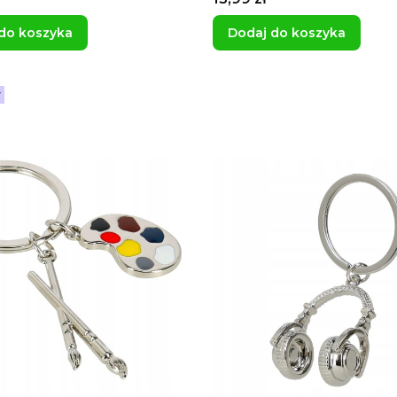
dla artysty
do koszyka
Dodaj do koszyka
r