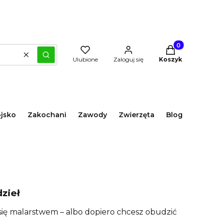
Produkty w kos
Wyczyść
Szukaj
Ulubione
Zaloguj się
Koszyk
jsko
Zakochani
Zawody
Zwierzęta
Blog
dzieł
 się malarstwem – albo dopiero chcesz obudzić