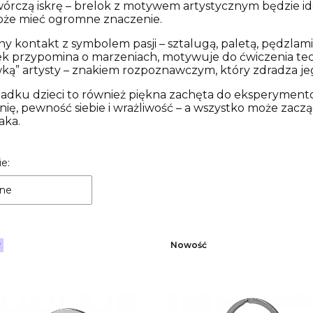
wórczą iskrę – brelok z motywem artystycznym będzie 
oże mieć ogromne znaczenie.
y kontakt z symbolem pasji – sztalugą, paletą, pędzlami c
k przypomina o marzeniach, motywuje do ćwiczenia techni
ką” artysty – znakiem rozpoznawczym, który zdradza jeg
dku dzieci to również piękna zachęta do eksperymentow
ię, pewność siebie i wrażliwość – a wszystko może zacz
aka.
 produktów
e:
ne
r
Nowość