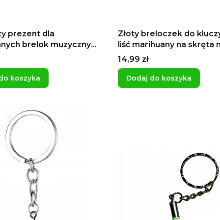
zy prezent dla
Złoty breloczek do klucz
nych brelok muzyczny
liść marihuany na skręta 
ane serce i klucz
wyluzowanie
Cena
14,99 zł
wy Muzyka
do koszyka
Dodaj do koszyka