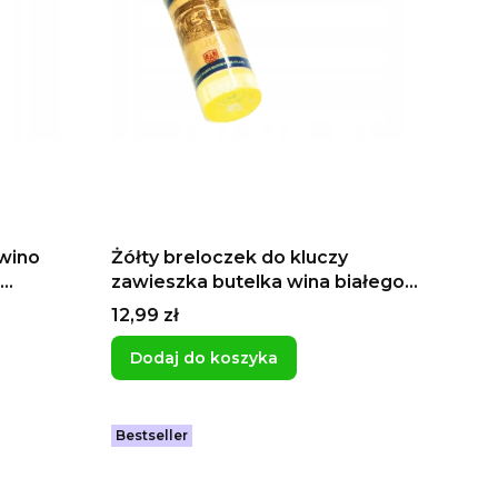
 wino
Żółty breloczek do kluczy
zawieszka butelka wina białego
wina resling chardonnay
Cena
12,99 zł
Dodaj do koszyka
Bestseller