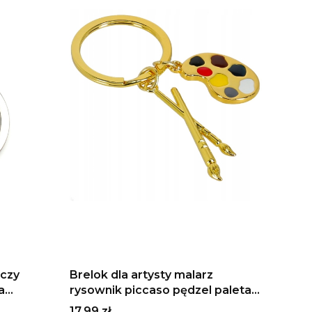
uczy
Brelok dla artysty malarz
a
rysownik piccaso pędzel paleta
muzyka
farby malarstwo rysownik
Cena
17,99 zł