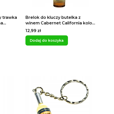
y trawka
Brelok do kluczy butelka z
na
winem Cabernet California kolor
pomarańczowo-brązowy
Cena
12,99 zł
Dodaj do koszyka