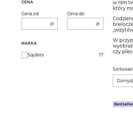
CENA
w nim t
który m
Cena od
Cena do
Codzienn
zł
zł
brelocze
„wizytów
W przypa
MARKA
wyobraźn
czy plec
Marka
Squllers
17
Lista
Sortowani
Domyśl
Bestselle