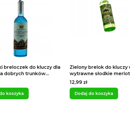
i breloczek do kluczy dla
Zielony brelok do kluczy
a dobrych trunków
wytrawne słodkie merlot
 z winem
zawieszka do konesera
Cena
12,99 zł
do koszyka
Dodaj do koszyka