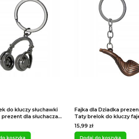
ek do kluczy słuchawki
Fajka dla Dziadka prezen
 prezent dla słuchacza
Taty brelok do kluczy fa
 meloman
Dzień Dziadka
Cena
15,99 zł
do koszyka
Dodaj do koszyka