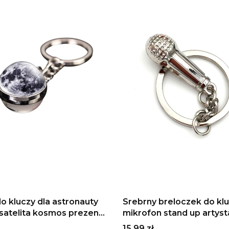
o kluczy dla astronauty
Srebrny breloczek do kl
 satelita kosmos prezent
mikrofon stand up artyst
biciela astronomii
śpiewak piosenkarz dla 
Cena
15,99 zł