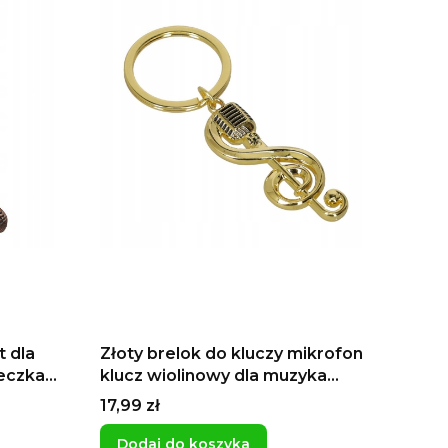
t dla
Złoty brelok do kluczy mikrofon
jeczka
klucz wiolinowy dla muzyka
śpiew prezent dla artysty dla
Cena
17,99 zł
piosenkarza
Dodaj do koszyka