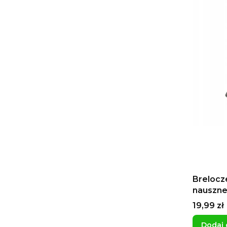
Brelocz
nauszne
muzyka
Cena
19,99 zł
Dodaj 