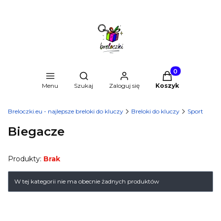
Produkty w kosz
Otwórz wyszukiwarkę
Menu
Szukaj
Zaloguj się
Koszyk
Breloczki.eu - najlepsze breloki do kluczy
Breloki do kluczy
Sport
Biegacze
Produkty:
Brak
Lista produktów
W tej kategorii nie ma obecnie żadnych produktów