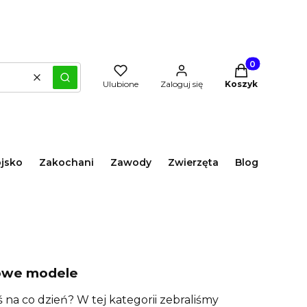
Produkty w kos
Wyczyść
Szukaj
Ulubione
Zaloguj się
Koszyk
jsko
Zakochani
Zawody
Zwierzęta
Blog
kowe modele
ś na co dzień? W tej kategorii zebraliśmy