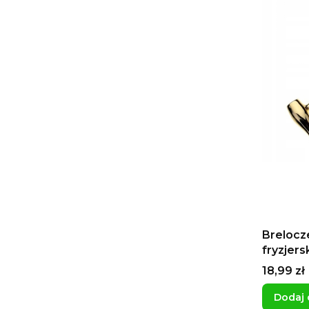
Brelocz
fryzjersk
fryzjers
Cena
18,99 zł
mamy dla
Dodaj 