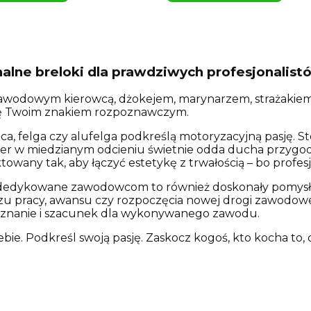
alne breloki dla prawdziwych profesjonalist
zawodowym kierowcą, dżokejem, marynarzem, strażakiem 
się Twoim znakiem rozpoznawczym.
ca, felga czy alufelga podkreślą motoryzacyjną pasję. 
er w miedzianym odcieniu świetnie odda ducha przygody
towany tak, aby łączyć estetykę z trwałością – bo profes
 dedykowane zawodowcom to również doskonały pomysł n
zu pracy, awansu czy rozpoczęcia nowej drogi zawodowej.
znanie i szacunek dla wykonywanego zawodu.
ebie. Podkreśl swoją pasję. Zaskocz kogoś, kto kocha to, 