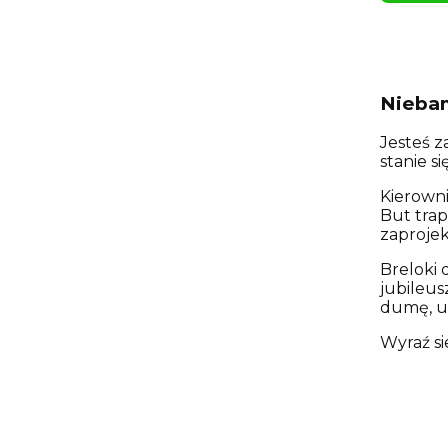
Nieban
Jesteś 
stanie 
Kierowni
But trap
zaprojek
Breloki
jubileus
dumę, u
Wyraź si