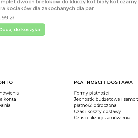
mplet dwóch breloków do kluczy kot biały kot czarny
ra kociaków dla zakochanych dla par
na
,99 zł
Dodaj do koszyka
ONTO
PŁATNOŚCI I DOSTAWA
mówienia
Formy płatności
a konta
Jednostki budżetowe i samor
alnia
płatność odroczona
Czas i koszty dostawy
Czas realizacji zamówienia