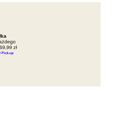
łka
każdego
9,99 zł
 Pick-up