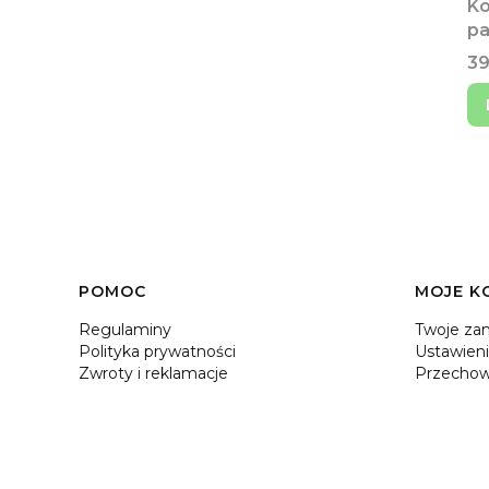
Ko
pa
Ce
39
Linki w stopce
POMOC
MOJE K
Regulaminy
Twoje za
Polityka prywatności
Ustawieni
Zwroty i reklamacje
Przechow