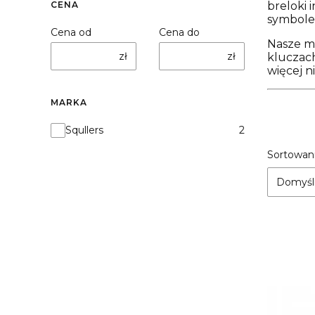
CENA
breloki 
symbole 
Cena od
Cena do
Nasze mo
zł
zł
kluczach
więcej ni
MARKA
Marka
Squllers
2
Lista
Sortowani
Domyśl