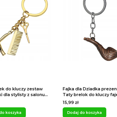
ek do kluczy zestaw
Fajka dla Dziadka prezen
i dla stylisty z salonu
Taty brelok do kluczy fa
kiego atelier prezent dla
Dzień Dziadka
Cena
15,99 zł
 przyjaciółki
do koszyka
Dodaj do koszyka