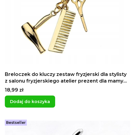
Breloczek do kluczy zestaw fryzjerski dla stylisty
z salonu fryzjerskiego atelier prezent dla mamy
dla przyjaciółki
Cena
18,99 zł
Dodaj do koszyka
Bestseller