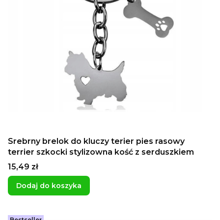
Srebrny brelok do kluczy terier pies rasowy
terrier szkocki stylizowna kość z serduszkiem
Cena
15,49 zł
Dodaj do koszyka
Bestseller