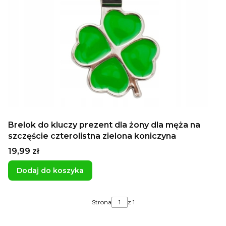
Brelok do kluczy prezent dla żony dla męża na
szczęście czterolistna zielona koniczyna
Cena
19,99 zł
Dodaj do koszyka
Strona
z 1