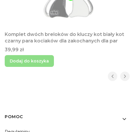
Komplet dwóch breloków do kluczy kot biały kot
czarny para kociaków dla zakochanych dla par
Cena
39,99 zł
Dodaj do koszyka
Linki w stopce
POMOC
Regulaminy