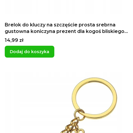
Brelok do kluczy na szczęście prosta srebrna
gustowna koniczyna prezent dla kogoś bliskiego
własna dedykcja
Cena
14,99 zł
Dodaj do koszyka