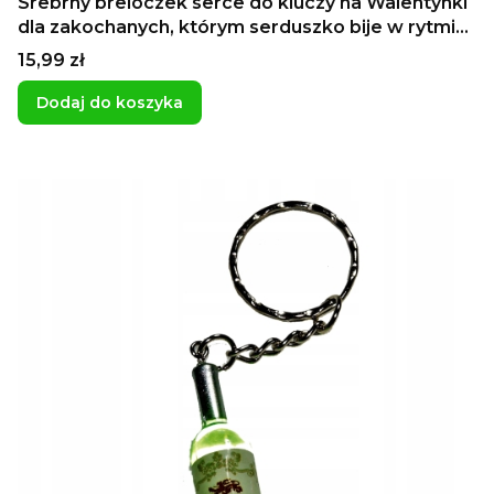
Srebrny breloczek serce do kluczy na Walentynki
dla zakochanych, którym serduszko bije w rytmie
czacza
Cena
15,99 zł
Dodaj do koszyka