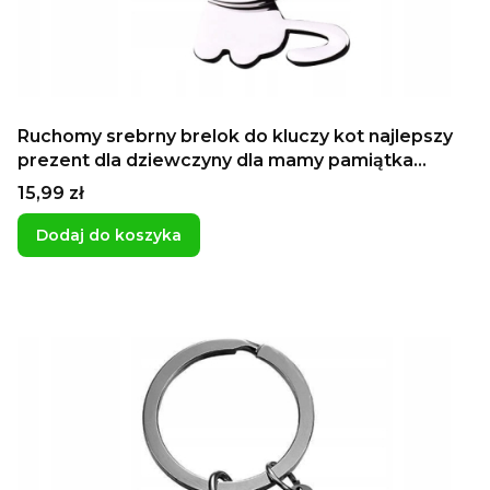
Ruchomy srebrny brelok do kluczy kot najlepszy
prezent dla dziewczyny dla mamy pamiątka
grawer imienia zawieszka z kotem
Cena
15,99 zł
Dodaj do koszyka