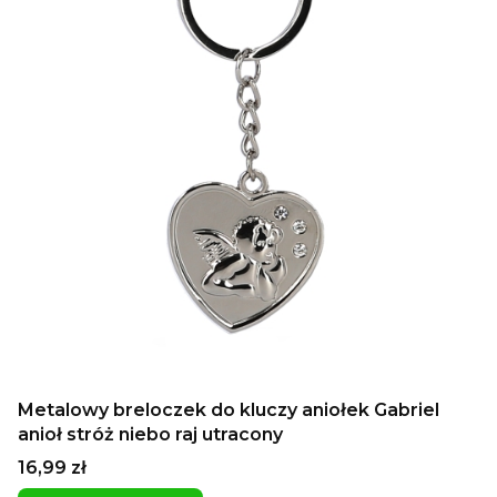
Metalowy breloczek do kluczy aniołek Gabriel
anioł stróż niebo raj utracony
Cena
16,99 zł