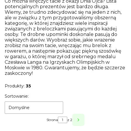
Co można wręczyć tacie z okazji Dnia Ojca? Lista
potencjalnych prezentów jest bardzo długa.
Wiemy, że trudno zdecydować się na jeden z nich,
ale w związku z tym przygotowaliśmy obszerną
kategorię, w której znajdziesz wiele inspiracji
związanych z breloczkami pasującymi do każdej
osoby. Te drobne upominki doskonale pasują do
większych darów. Wyobraź sobie, jakie wrażenie
zrobisz na swoim tacie, wręczając mu brelok z
rowerem, a następnie pokazując piękną szosówkę
w garażu, o której marzył od srebrnego medalu
Czesława Langa na Igrzyskach Olimpijskich w
Moskwie w 1980. Gwarantujemy, że będzie szczerze
zaskoczony!
Produkty:
35
Lista produktów
Sortowanie:
Domyślne
Strona
z 2
Następne produkty