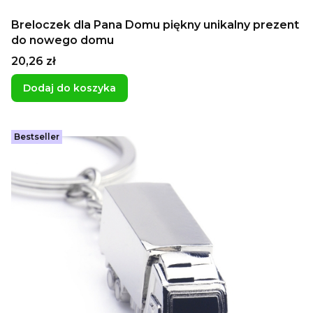
Breloczek dla Pana Domu piękny unikalny prezent
do nowego domu
Cena
20,26 zł
Dodaj do koszyka
Bestseller