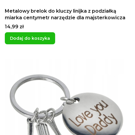
Metalowy brelok do kluczy linijka z podziałką
miarka centymetr narzędzie dla majsterkowicza
Cena
14,99 zł
Dodaj do koszyka