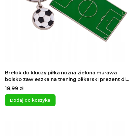
Brelok do kluczy piłka nożna zielona murawa
boisko zawieszka na trening piłkarski prezent dla
chłopaka Dzień Chłopaka
Cena
18,99 zł
Dodaj do koszyka