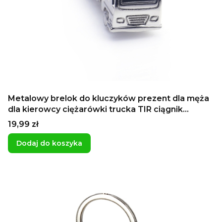
Metalowy brelok do kluczyków prezent dla męża
dla kierowcy ciężarówki trucka TIR ciągnik
siodłowy z naczepą
Cena
19,99 zł
Dodaj do koszyka