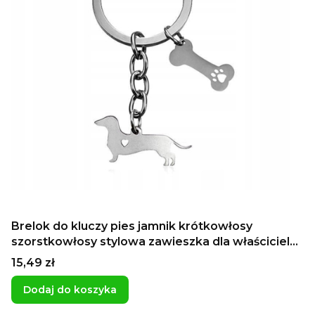
Brelok do kluczy pies jamnik krótkowłosy
szorstkowłosy stylowa zawieszka dla właściciela
jamnika fanclub jamników
Cena
15,49 zł
Dodaj do koszyka