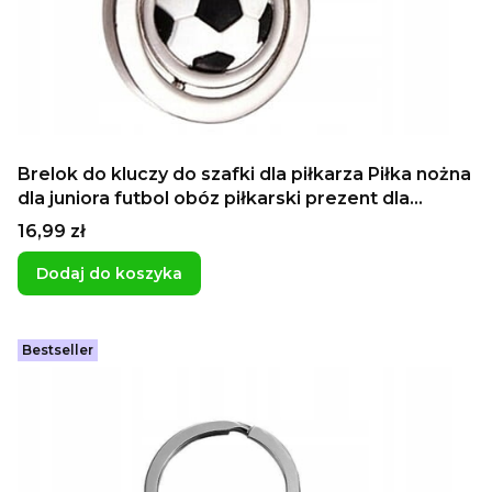
Brelok do kluczy do szafki dla piłkarza Piłka nożna
dla juniora futbol obóz piłkarski prezent dla
chłopaków dla kolegów z klasy
Cena
16,99 zł
Dodaj do koszyka
Bestseller