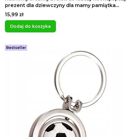
prezent dla dziewczyny dla mamy pamiątka
grawer imienia zawieszka z kotem
Cena
15,99 zł
Dodaj do koszyka
Bestseller