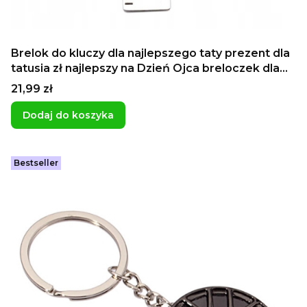
Brelok do kluczy dla najlepszego taty prezent dla
tatusia zł najlepszy na Dzień Ojca breloczek dla
majsterkowicza
Cena
21,99 zł
Dodaj do koszyka
Bestseller