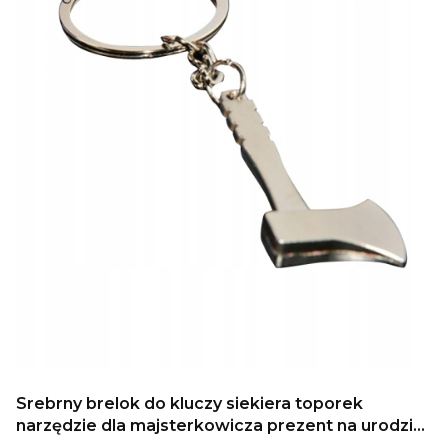
Srebrny brelok do kluczy siekiera toporek
narzędzie dla majsterkowicza prezent na urodziny
dla taty dla elektryka hobby do warsztatu