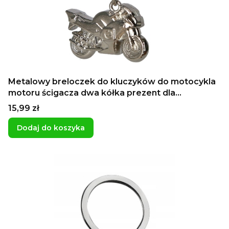
Metalowy breloczek do kluczyków do motocykla
motoru ścigacza dwa kółka prezent dla
motocyklisty
Cena
15,99 zł
Dodaj do koszyka