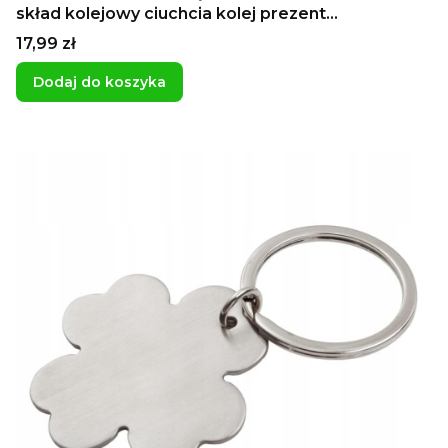
skład kolejowy ciuchcia kolej prezent
niespodzianka dla fana dla chłopca na dzień
Cena
17,99 zł
chłopaka
Dodaj do koszyka