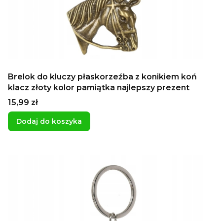
Brelok do kluczy płaskorzeźba z konikiem koń
klacz złoty kolor pamiątka najlepszy prezent
Cena
15,99 zł
Dodaj do koszyka