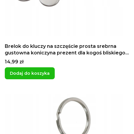
Brelok do kluczy na szczęście prosta srebrna
gustowna koniczyna prezent dla kogoś bliskiego
własna dedykcja
Cena
14,99 zł
Dodaj do koszyka