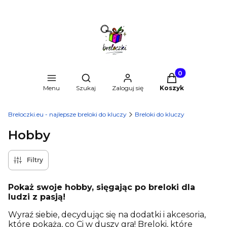
Produkty w kosz
Otwórz wyszukiwarkę
Menu
Szukaj
Zaloguj się
Koszyk
Breloczki.eu - najlepsze breloki do kluczy
Breloki do kluczy
Hobby
Filtry
Pokaż swoje hobby, sięgając po breloki dla
ludzi z pasją!
Wyraź siebie, decydując się na dodatki i akcesoria,
które pokażą, co Ci w duszy gra! Breloki, które