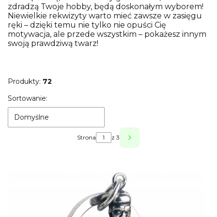
zdradzą Twoje hobby, będą doskonałym wyborem!
Niewielkie rekwizyty warto mieć zawsze w zasięgu
ręki – dzięki temu nie tylko nie opuści Cię
motywacja, ale przede wszystkim – pokażesz innym
swoją prawdziwą twarz!
Produkty:
72
Lista produktów
Sortowanie:
Domyślne
Strona
z 3
Następne produkty