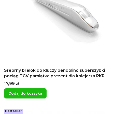
Srebrny brelok do kluczy pendolino superszybki
pociąg TGV pamiątka prezent dla kolejarza PKP
dla podróżnika na wakacje
Cena
17,99 zł
Dodaj do koszyka
Bestseller