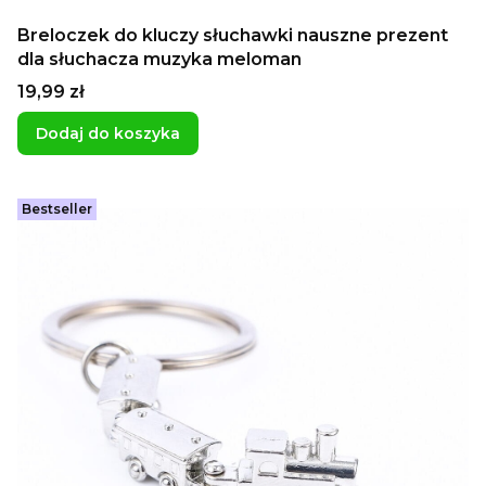
Breloczek do kluczy słuchawki nauszne prezent
dla słuchacza muzyka meloman
Cena
19,99 zł
Dodaj do koszyka
Bestseller