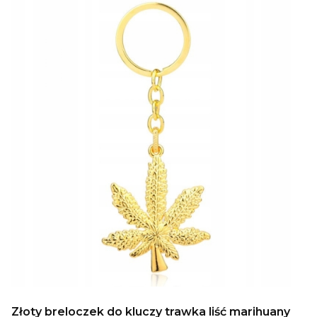
Złoty breloczek do kluczy trawka liść marihuany