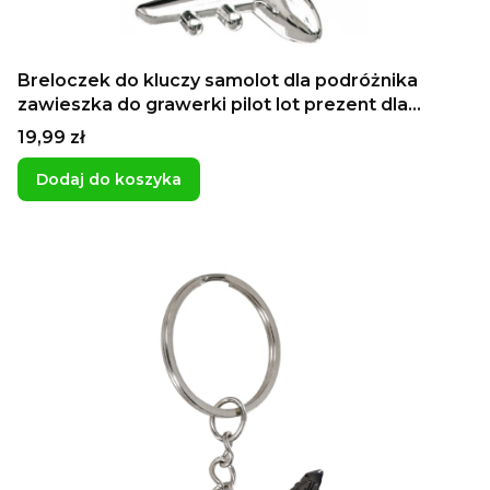
Breloczek do kluczy samolot dla podróżnika
zawieszka do grawerki pilot lot prezent dla
chłopaka dzień ojca
Cena
19,99 zł
Dodaj do koszyka