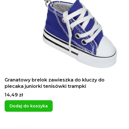
Granatowy brelok zawieszka do kluczy do
plecaka juniorki tenisówki trampki
Cena
14,49 zł
Dodaj do koszyka