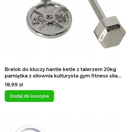
Brelok do kluczy hantle ketle z talerzem 20kg
pamiątka z siłownia kulturysta gym fitness siła
prezent dla chłopaka zawieszka do kluczy do
Cena
18,99 zł
szafki
Dodaj do koszyka