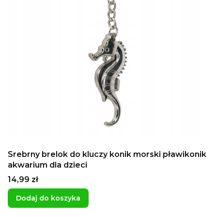
Srebrny brelok do kluczy konik morski pławikonik
akwarium dla dzieci
Cena
14,99 zł
Dodaj do koszyka