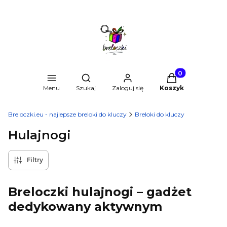
Produkty w kosz
Otwórz wyszukiwarkę
Menu
Szukaj
Zaloguj się
Koszyk
Breloczki.eu - najlepsze breloki do kluczy
Breloki do kluczy
Hulajnogi
Filtry
Breloczki hulajnogi – gadżet
dedykowany aktywnym