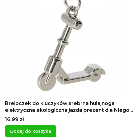
Breloczek do kluczyków srebrna hulajnoga
elektryczna ekologiczna jazda prezent dla Niego
dla Niej
Cena
16,99 zł
Dodaj do koszyka