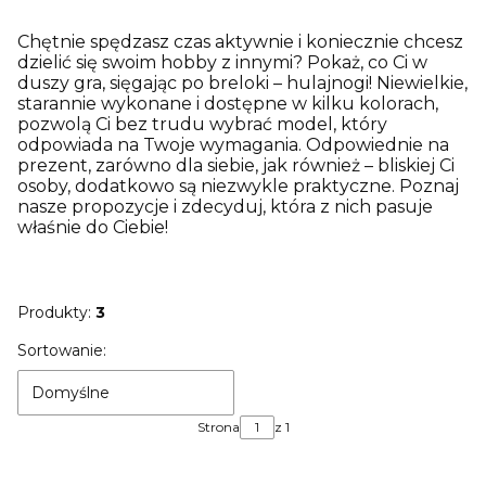
Chętnie spędzasz czas aktywnie i koniecznie chcesz
dzielić się swoim hobby z innymi? Pokaż, co Ci w
duszy gra, sięgając po breloki – hulajnogi! Niewielkie,
starannie wykonane i dostępne w kilku kolorach,
pozwolą Ci bez trudu wybrać model, który
odpowiada na Twoje wymagania. Odpowiednie na
prezent, zarówno dla siebie, jak również – bliskiej Ci
osoby, dodatkowo są niezwykle praktyczne. Poznaj
nasze propozycje i zdecyduj, która z nich pasuje
właśnie do Ciebie!
Produkty:
3
Lista produktów
Sortowanie:
Domyślne
Strona
z 1