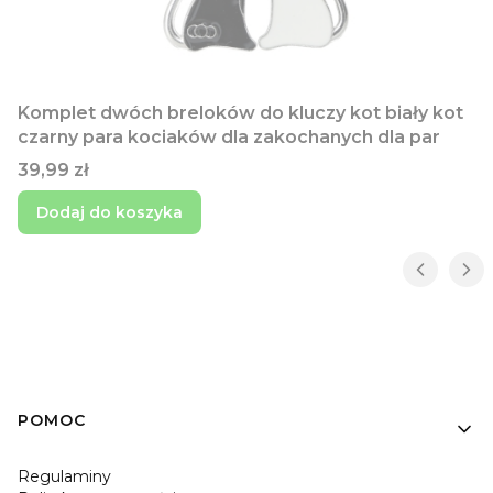
Komplet dwóch breloków do kluczy kot biały kot
czarny para kociaków dla zakochanych dla par
Cena
39,99 zł
Dodaj do koszyka
Linki w stopce
POMOC
Regulaminy