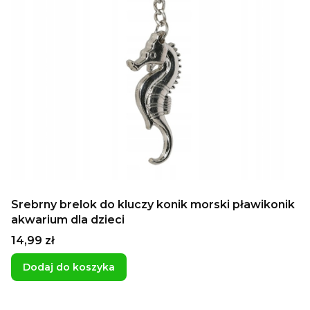
Srebrny brelok do kluczy konik morski pławikonik
akwarium dla dzieci
Cena
14,99 zł
Dodaj do koszyka