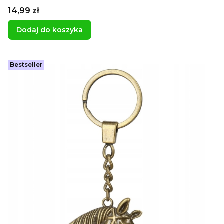
jeździecki
Cena
14,99 zł
Dodaj do koszyka
Bestseller