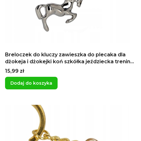
Breloczek do kluczy zawieszka do plecaka dla
dżokeja i dżokejki koń szkółka jeździecka trening
konny
Cena
15,99 zł
Dodaj do koszyka