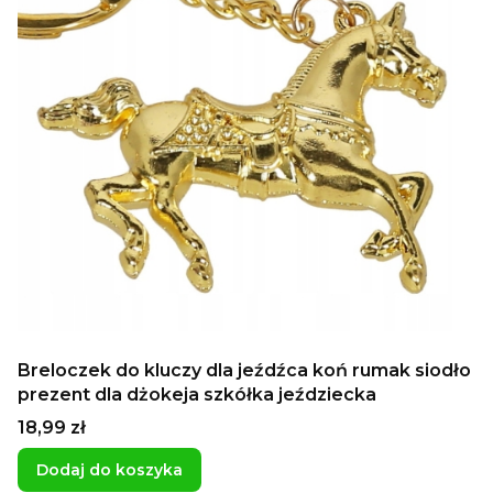
Breloczek do kluczy dla jeźdźca koń rumak siodło
prezent dla dżokeja szkółka jeździecka
Cena
18,99 zł
Dodaj do koszyka