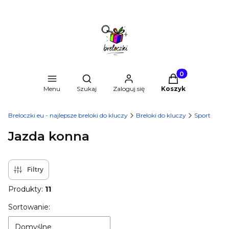
Produkty w kosz
Otwórz wyszukiwarkę
Menu
Szukaj
Zaloguj się
Koszyk
Breloczki.eu - najlepsze breloki do kluczy
Breloki do kluczy
Sport
Jazda konna
Filtry
Produkty:
11
Lista produktów
Sortowanie:
Domyślne