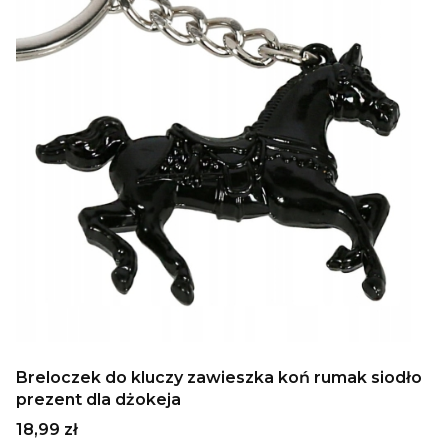
Breloczek do kluczy zawieszka koń rumak siodło
prezent dla dżokeja
Cena
18,99 zł