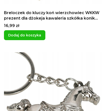
Breloczek do kluczy koń wierzchowiec WKKW
prezent dla dżokeja kawaleria szkółka konik
kucyk
Cena
16,99 zł
Dodaj do koszyka