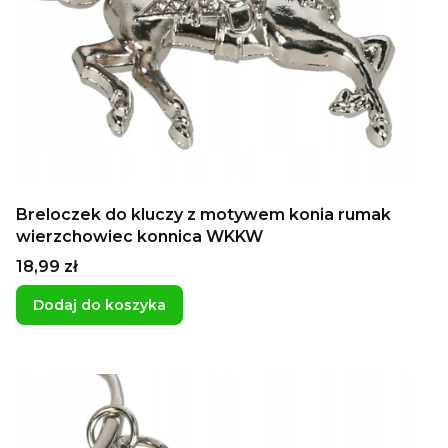
Breloczek do kluczy z motywem konia rumak
wierzchowiec konnica WKKW
Cena
18,99 zł
Dodaj do koszyka