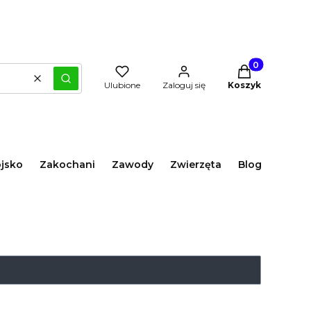
Produkty w kos
Wyczyść
Szukaj
Ulubione
Zaloguj się
Koszyk
jsko
Zakochani
Zawody
Zwierzęta
Blog