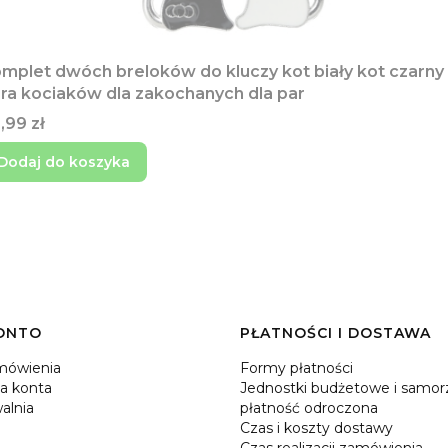
mplet dwóch breloków do kluczy kot biały kot czarny
ra kociaków dla zakochanych dla par
na
,99 zł
Dodaj do koszyka
ONTO
PŁATNOŚCI I DOSTAWA
mówienia
Formy płatności
a konta
Jednostki budżetowe i samor
alnia
płatność odroczona
Czas i koszty dostawy
Czas realizacji zamówienia