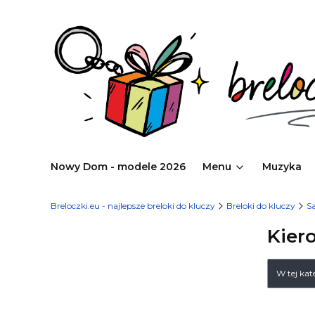
Nowy Dom - modele 2026
Menu
Muzyka
Breloczki.eu - najlepsze breloki do kluczy
Breloki do kluczy
S
Kier
Lista
W tej ka