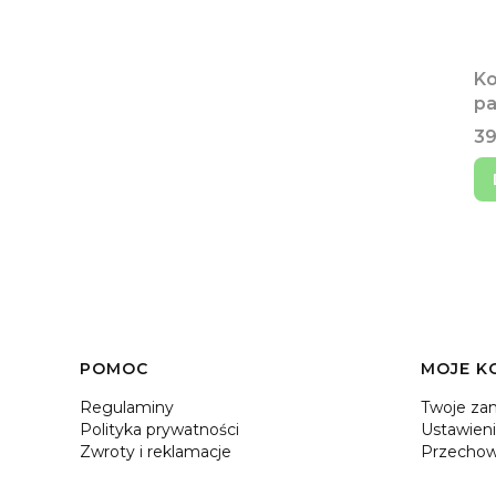
Ko
pa
Ce
39
Linki w stopce
POMOC
MOJE K
Regulaminy
Twoje za
Polityka prywatności
Ustawieni
Zwroty i reklamacje
Przechow