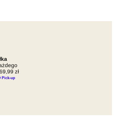
łka
każdego
9,99 zł
 Pick-up