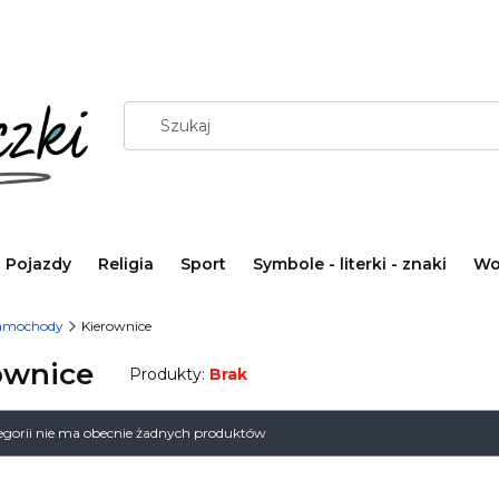
Pojazdy
Religia
Sport
Symbole - literki - znaki
Wo
amochody
Kierownice
ownice
Produkty:
Brak
 produktów
tegorii nie ma obecnie żadnych produktów