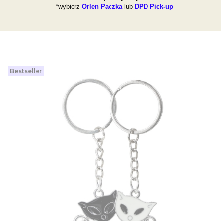
*wybierz
Orlen Paczka
lub
DPD Pick-up
Bestseller