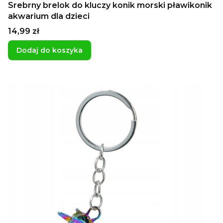
Srebrny brelok do kluczy konik morski pławikonik
akwarium dla dzieci
Cena
14,99 zł
Dodaj do koszyka