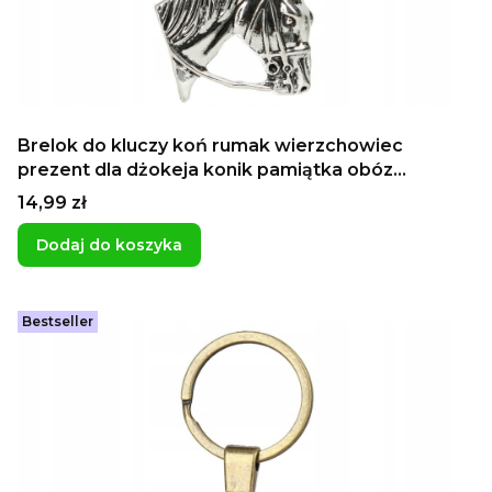
Brelok do kluczy koń rumak wierzchowiec
prezent dla dżokeja konik pamiątka obóz
jeździecki
Cena
14,99 zł
Dodaj do koszyka
Bestseller