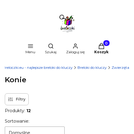
Produkty w kosz
Otwórz wyszukiwarkę
Menu
Szukaj
Zaloguj się
Koszyk
Breloczki.eu - najlepsze breloki do kluczy
Breloki do kluczy
Zwierzęta
Konie
Filtry
Produkty:
12
Lista produktów
Sortowanie:
Domyślne