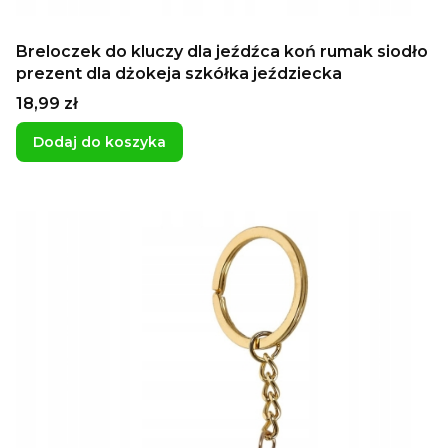
Breloczek do kluczy dla jeźdźca koń rumak siodło
prezent dla dżokeja szkółka jeździecka
Cena
18,99 zł
Dodaj do koszyka