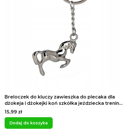
Breloczek do kluczy zawieszka do plecaka dla
dżokeja i dżokejki koń szkółka jeździecka trening
konny
Cena
15,99 zł
Dodaj do koszyka