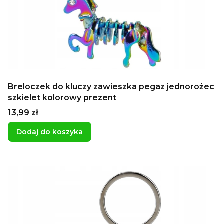
Breloczek do kluczy zawieszka pegaz jednorożec
szkielet kolorowy prezent
Cena
13,99 zł
Dodaj do koszyka