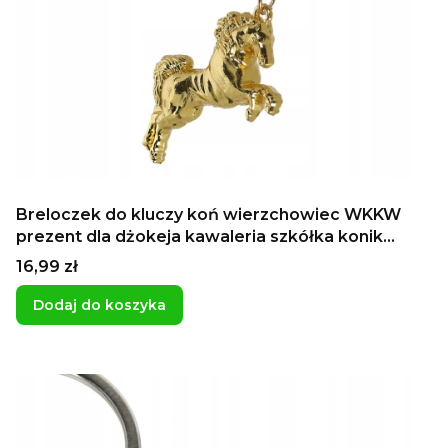
Breloczek do kluczy koń wierzchowiec WKKW
prezent dla dżokeja kawaleria szkółka konik
kucyk
Cena
16,99 zł
Dodaj do koszyka