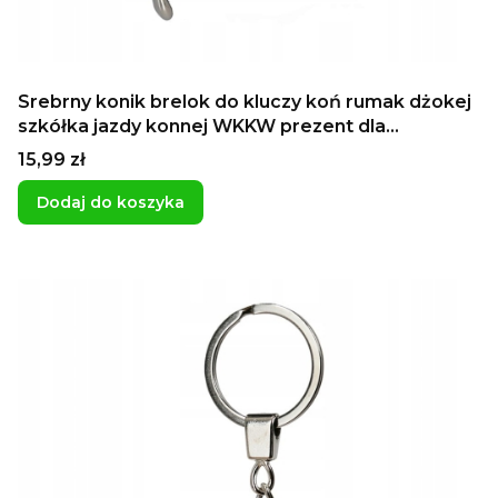
Srebrny konik brelok do kluczy koń rumak dżokej
szkółka jazdy konnej WKKW prezent dla
dziewczyny dla chłopaka
Cena
15,99 zł
Dodaj do koszyka