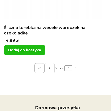
Śliczna torebka na wesele woreczek na
czekoladkę
Cena
14,99 zł
Dodaj do koszyka
Strona
z 3
Wróć do pierwszej strony z produktam
Darmowa przesyłka