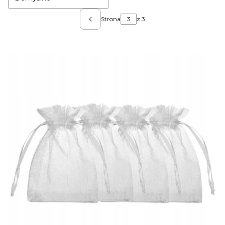
Strona
z 3
Poprzednie produkty