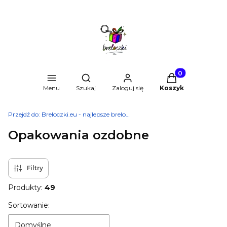
Produkty w kosz
Otwórz wyszukiwarkę
Menu
Szukaj
Zaloguj się
Koszyk
Przejdź do:
Breloczki.eu - najlepsze breloki do kluczy
Opakowania ozdobne
Filtry
Produkty:
49
Lista produktów
Sortowanie:
Domyślne