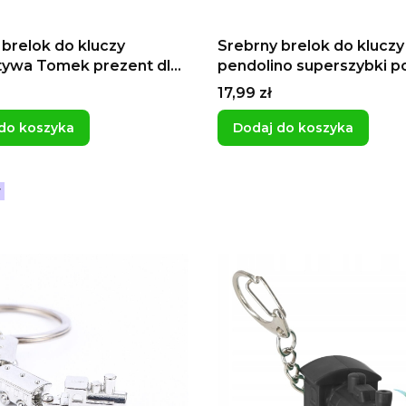
 brelok do kluczy
Srebrny brelok do kluczy
ywa Tomek prezent dla
pendolino superszybki p
a kolei pociąg prezent
TGV pamiątka prezent dl
Cena
17,99 zł
opca
kolejarza PKP dla podróż
wakacje
do koszyka
Dodaj do koszyka
r