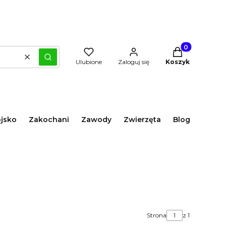
Produkty w kos
Wyczyść
Szukaj
Ulubione
Zaloguj się
Koszyk
jsko
Zakochani
Zawody
Zwierzęta
Blog
Strona
z 1