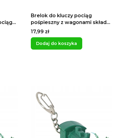
Brelok do kluczy pociąg
ociąg
pośpieszny z wagonami skład
a
kolejowy ciuchcia kolej prezent
Cena
17,99 zł
nika na
niespodzianka dla fana dla
chłopca na dzień chłopaka
Dodaj do koszyka