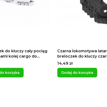
ek do kluczy cały pociąg
Czarna lokomotywa lata
ami kolej cargo do
breloczek do kluczy czar
a wagonów PKP prezent
pociąg pomysł na prezen
Cena
14,49 zł
jarza
chłopaka koleje
do koszyka
Dodaj do koszyka