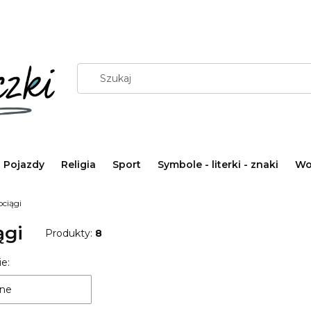
Pojazdy
Religia
Sport
Symbole - literki - znaki
Wo
ociągi
ągi
Produkty:
8
 produktów
e:
ne