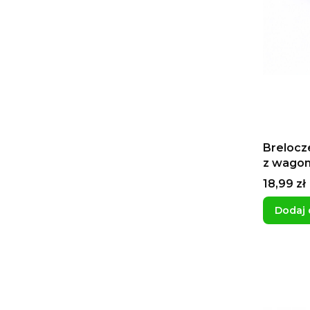
Brelocz
z wagon
liczeni
Cena
18,99 zł
dla kole
Dodaj 