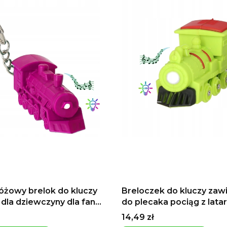
różowy brelok do kluczy
Breloczek do kluczy zaw
 dla dziewczyny dla fana
do plecaka pociąg z lata
yw Tomek i przyjaciele
sygnał lokomotywa
Cena
14,49 zł