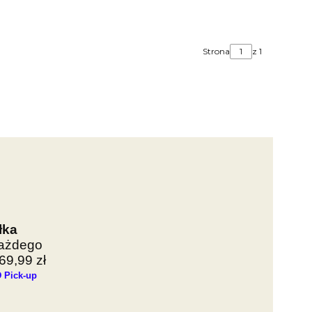
Strona
z 1
łka
każdego
9,99 zł
 Pick-up