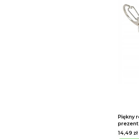
Piękny 
prezent
lokomot
Cena
14,49 zł