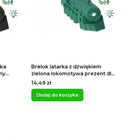
rka
Brelok latarka z dźwiękiem
ny
zielona lokomotywa prezent dla
t dla
dziecka ciuchcia Tomek i
Cena
14,49 zł
przyjaciele
Dodaj do koszyka