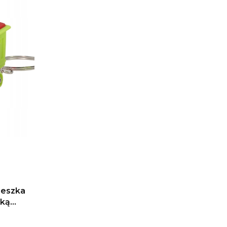
ieszka
rką