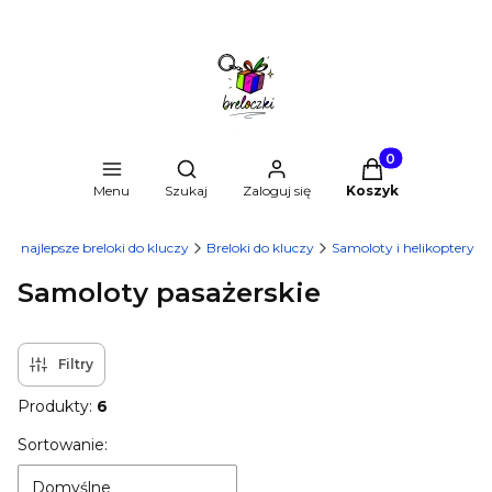
Produkty w kosz
Otwórz wyszukiwarkę
Menu
Szukaj
Zaloguj się
Koszyk
u - najlepsze breloki do kluczy
Breloki do kluczy
Samoloty i helikoptery
Samoloty pasażerskie
Filtry
Produkty:
6
Lista produktów
Sortowanie:
Domyślne