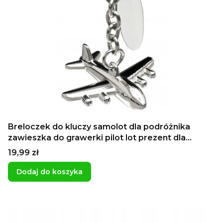
Breloczek do kluczy samolot dla podróżnika
zawieszka do grawerki pilot lot prezent dla
chłopaka dzień ojca
Cena
19,99 zł
Dodaj do koszyka