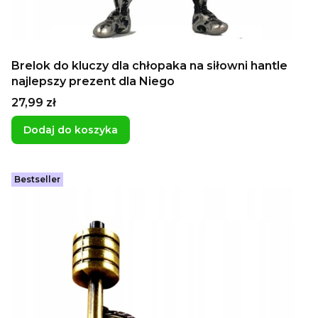
Brelok do kluczy dla chłopaka na siłowni hantle
najlepszy prezent dla Niego
Cena
27,99 zł
Dodaj do koszyka
Bestseller