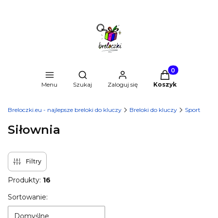
Produkty w kosz
Otwórz wyszukiwarkę
Menu
Szukaj
Zaloguj się
Koszyk
Breloczki.eu - najlepsze breloki do kluczy
Breloki do kluczy
Sport
Siłownia
Filtry
Produkty:
16
Lista produktów
Sortowanie:
Domyślne