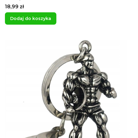
prezent dla chłopaka zawieszka do kluczy do
Cena
18,99 zł
szafki
Dodaj do koszyka