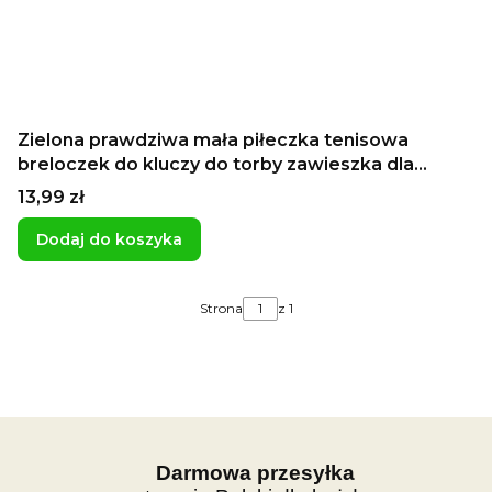
Zielona prawdziwa mała piłeczka tenisowa
breloczek do kluczy do torby zawieszka dla
tenisty pamiątka z turnieju z obozu
Cena
13,99 zł
Dodaj do koszyka
Strona
z 1
Darmowa przesyłka