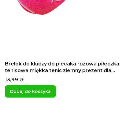
Brelok do kluczy do plecaka różowa piłeczka
tenisowa miękka tenis ziemny prezent dla
tenisistki pamiątka z obozu tenisowego
Cena
13,99 zł
Dodaj do koszyka