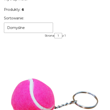
Produkty:
6
Lista produktów
Sortowanie:
Domyślne
Strona
z 1