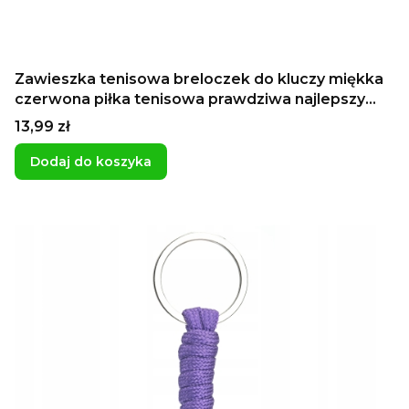
Zawieszka tenisowa breloczek do kluczy miękka
czerwona piłka tenisowa prawdziwa najlepszy
prezent dla tenisisty do 10 zł pamiątka z turnieju
Cena
13,99 zł
tenisowego
Dodaj do koszyka