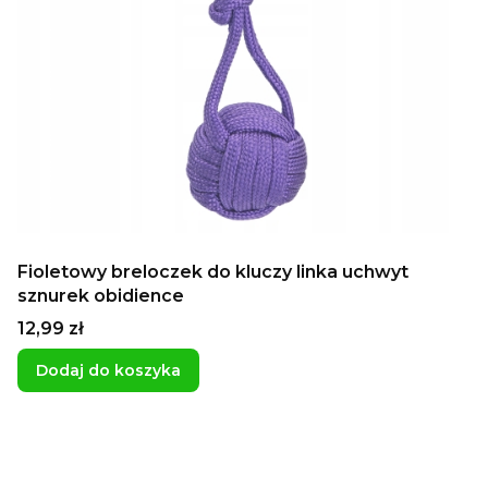
Fioletowy breloczek do kluczy linka uchwyt
sznurek obidience
Cena
12,99 zł
Dodaj do koszyka