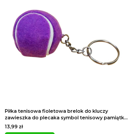
Piłka tenisowa fioletowa brelok do kluczy
zawieszka do plecaka symbol tenisowy pamiątka
najlepszy prezent dla gracza w tenisa
Cena
13,99 zł