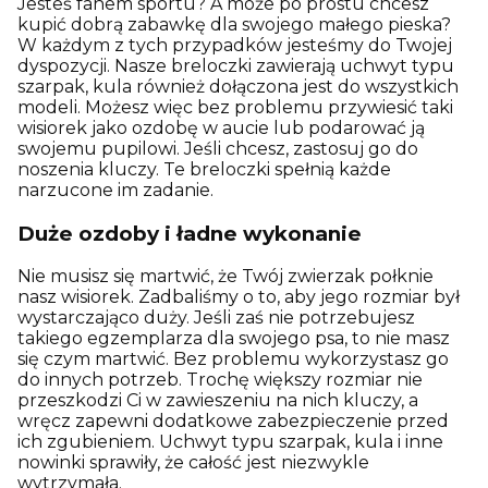
Jesteś fanem sportu? A może po prostu chcesz
kupić dobrą zabawkę dla swojego małego pieska?
W każdym z tych przypadków jesteśmy do Twojej
dyspozycji. Nasze breloczki zawierają uchwyt typu
szarpak, kula również dołączona jest do wszystkich
modeli. Możesz więc bez problemu przywiesić taki
wisiorek jako ozdobę w aucie lub podarować ją
swojemu pupilowi. Jeśli chcesz, zastosuj go do
noszenia kluczy. Te breloczki spełnią każde
narzucone im zadanie.
Duże ozdoby i ładne wykonanie
Nie musisz się martwić, że Twój zwierzak połknie
nasz wisiorek. Zadbaliśmy o to, aby jego rozmiar był
wystarczająco duży. Jeśli zaś nie potrzebujesz
takiego egzemplarza dla swojego psa, to nie masz
się czym martwić. Bez problemu wykorzystasz go
do innych potrzeb. Trochę większy rozmiar nie
przeszkodzi Ci w zawieszeniu na nich kluczy, a
wręcz zapewni dodatkowe zabezpieczenie przed
ich zgubieniem. Uchwyt typu szarpak, kula i inne
nowinki sprawiły, że całość jest niezwykle
wytrzymała.