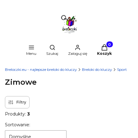
Produkty w kosz
Otwórz wyszukiwarkę
Menu
Szukaj
Zaloguj się
Koszyk
Breloczki.eu - najlepsze breloki do kluczy
Breloki do kluczy
Sport
Zimowe
Filtry
Produkty:
3
Lista produktów
Sortowanie:
Domyślne