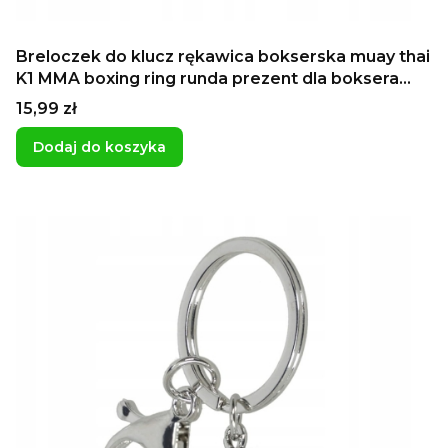
Breloczek do klucz rękawica bokserska muay thai
K1 MMA boxing ring runda prezent dla boksera
sportowca
Cena
15,99 zł
Dodaj do koszyka