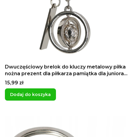
Dwuczęściowy brelok do kluczy metalowy piłka
nożna prezent dla piłkarza pamiątka dla juniora
dla młodzika grawer
Cena
15,99 zł
Dodaj do koszyka