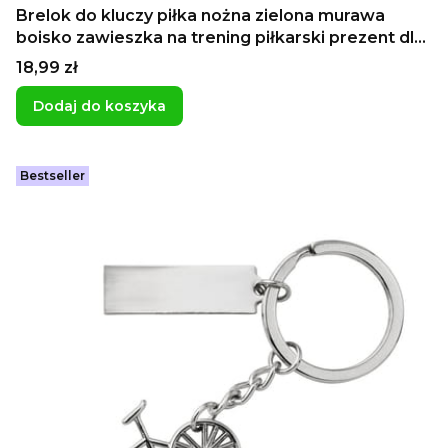
Brelok do kluczy piłka nożna zielona murawa
boisko zawieszka na trening piłkarski prezent dla
chłopaka Dzień Chłopaka
Cena
18,99 zł
Dodaj do koszyka
Bestseller