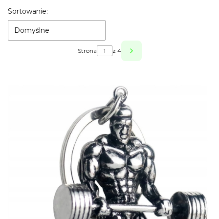
Lista produktów
Sortowanie:
Domyślne
Strona
z 4
Następne produkty