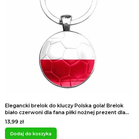
Elegancki brelok do kluczy Polska gola! Brelok
biało czerwoni dla fana piłki nożnej prezent dla
chłopaka fana polskiej reprezentacji
Cena
13,99 zł
Dodaj do koszyka