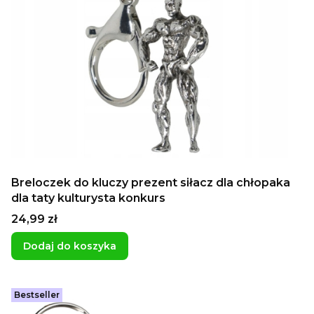
Breloczek do kluczy prezent siłacz dla chłopaka
dla taty kulturysta konkurs
Cena
24,99 zł
Dodaj do koszyka
Bestseller