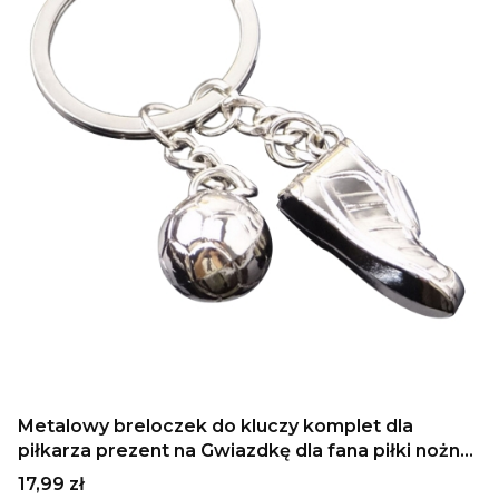
Metalowy breloczek do kluczy komplet dla
piłkarza prezent na Gwiazdkę dla fana piłki nożnej
metalowa piłka nożna i but korki
Cena
17,99 zł