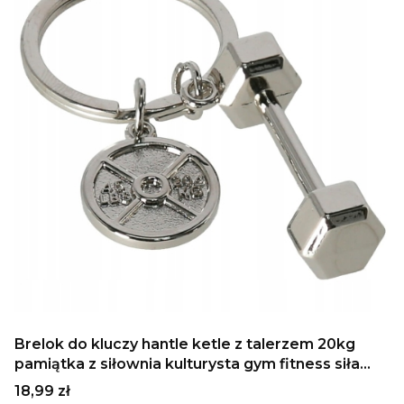
Brelok do kluczy hantle ketle z talerzem 20kg
pamiątka z siłownia kulturysta gym fitness siła
prezent dla chłopaka zawieszka do kluczy do
Cena
18,99 zł
szafki