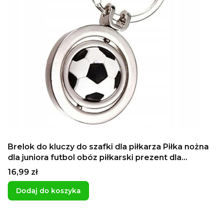
Brelok do kluczy do szafki dla piłkarza Piłka nożna
dla juniora futbol obóz piłkarski prezent dla
chłopaków dla kolegów z klasy
Cena
16,99 zł
Dodaj do koszyka