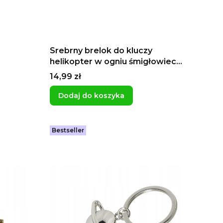
Srebrny brelok do kluczy
helikopter w ogniu śmigłowiec
apache karakal
Cena
14,99 zł
Dodaj do koszyka
Bestseller