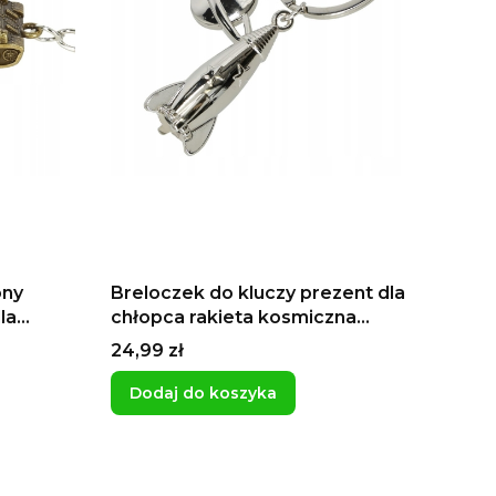
ony
Breloczek do kluczy prezent dla
la
chłopca rakieta kosmiczna
kosmos kosmonauta
Cena
24,99 zł
Dodaj do koszyka