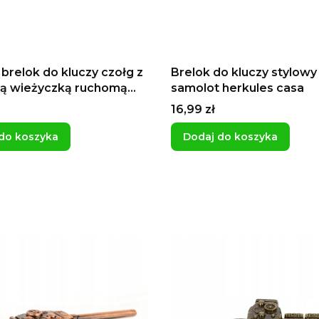
brelok do kluczy czołg z
Brelok do kluczy stylowy
ą wieżyczką ruchomą
samolot herkules casa
waleria pancerna
Cena
16,99 zł
ta prezent dla chłopaka
cza prezent dla
do koszyka
Dodaj do koszyka