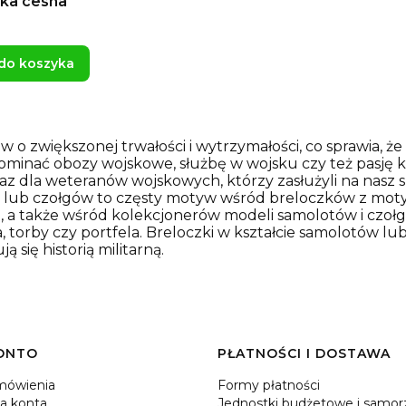
ka cesna
do koszyka
 o zwiększonej trwałości i wytrzymałości, co sprawia, że
nać obozy wojskowe, służbę w wojsku czy też pasję kol
raz dla weteranów wojskowych, którzy zasłużyli na nasz 
tów lub czołgów to częsty motyw wśród breloczków z mo
, a także wśród kolekcjonerów modeli samolotów i czoł
, torby czy portfela. Breloczki w kształcie samolotów l
ą się historią militarną.
ONTO
PŁATNOŚCI I DOSTAWA
mówienia
Formy płatności
a konta
Jednostki budżetowe i samor