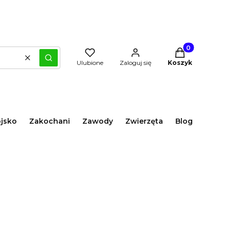
Produkty w kos
Wyczyść
Szukaj
Ulubione
Zaloguj się
Koszyk
jsko
Zakochani
Zawody
Zwierzęta
Blog