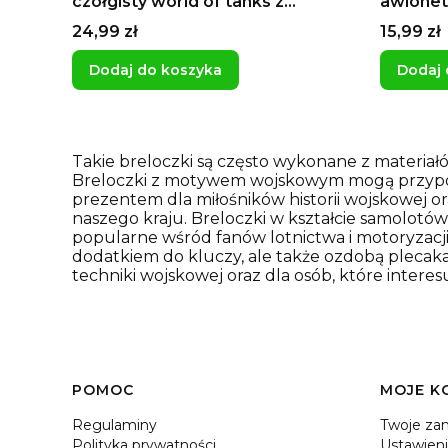
czołgisty world of tanks z
awionet
obrotową lufą ruchomą
Cena
Cena
24,99 zł
15,99 zł
wieżyczką prezent dla gracza w
grę
Dodaj do koszyka
Dodaj 
Takie breloczki są często wykonane z materiałów
Breloczki z motywem wojskowym mogą przypomi
prezentem dla miłośników historii wojskowej o
naszego kraju. Breloczki w kształcie samolo
popularne wśród fanów lotnictwa i motoryzacji
dodatkiem do kluczy, ale także ozdobą plecaka
techniki wojskowej oraz dla osób, które interesuj
Linki w stopce
POMOC
MOJE K
Regulaminy
Twoje za
Polityka prywatności
Ustawieni