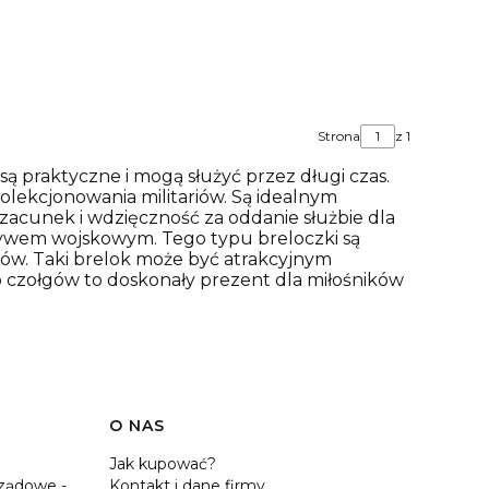
Strona
z 1
 są praktyczne i mogą służyć przez długi czas.
ekcjonowania militariów. Są idealnym
szacunek i wdzięczność za oddanie służbie dla
tywem wojskowym. Tego typu breloczki są
gów. Taki brelok może być atrakcyjnym
ub czołgów to doskonały prezent dla miłośników
O NAS
Jak kupować?
ządowe -
Kontakt i dane firmy