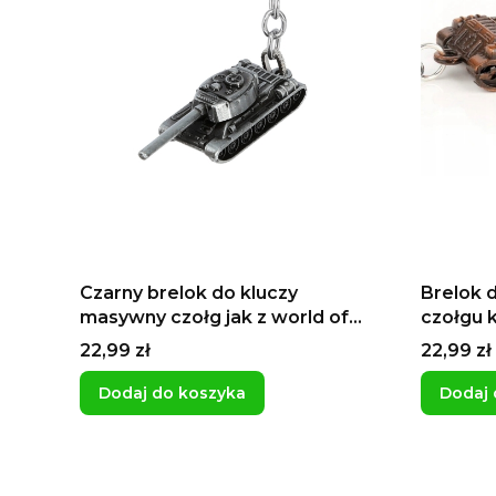
Czarny brelok do kluczy
Brelok 
masywny czołg jak z world of
czołgu 
tanks precyzyjne wykonanie
do woz
Cena
Cena
22,99 zł
22,99 zł
Dodaj do koszyka
Dodaj 