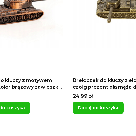
do kluczy z motywem
Breloczek do kluczy ziel
kolor brązowy zawieszka
czołg prezent dla męża d
u
gracza chłopaka tank
Cena
24,99 zł
do koszyka
Dodaj do koszyka