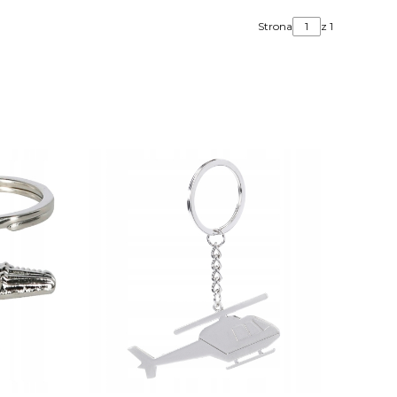
Strona
z 1