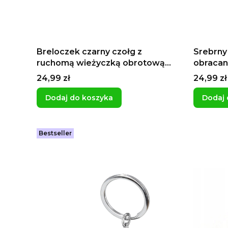
Breloczek czarny czołg z
Srebrny 
ruchomą wieżyczką obrotową
obracan
lufą world of tanks czołgista
lufą ka
Cena
Cena
24,99 zł
24,99 zł
prezent dla gracza dla męża
czołgis
czołg dla gra
Dodaj do koszyka
Dodaj 
męża
Bestseller