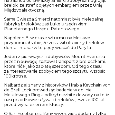
na zachód od Gwiazdy Śmierci zdobył szmuglując
breloki ze stref objętych embargiem przez Unię
Międzygalaktyczną.
Sama Gwiazda Śmierci natomiast była nielegalną
fabryką breloków, zaś Luke urzędnikiem
Planetarnego Urzędu Patentowego.
Napoleon B. w czasie szturmu na Moskwę
przypomniał sobie, że zostawił ulubiony brelok w
domu i musiał w te pędy wracać do Paryża.
Jeden z pierwszych zdobywców Mount Everestu
przez nieuwagę zostawił transport z breloczkami,
które niósł jako zapłatę szerpom. Od tego czasu
zainteresowanie zdobyciem tego szczytu wzrosło
100krotnie.
Najbardziej znany z historyków Hrabia Keychain von
de Brell Lock prowadząc badania w dolinie
Metalowego Ringu odkrył niezbite dowody na to, iż
nasi przodkowie używali breloków jeszcze 100 lat
przed wynalezieniem kluczy.
O San Escobar pisaliśmy wyżej, więc dodamy tylko