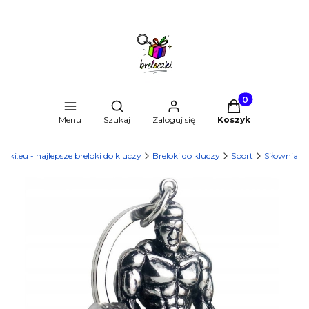
Produkty w kosz
Otwórz wyszukiwarkę
Menu
Szukaj
Zaloguj się
Koszyk
czki.eu - najlepsze breloki do kluczy
Breloki do kluczy
Sport
Siłownia