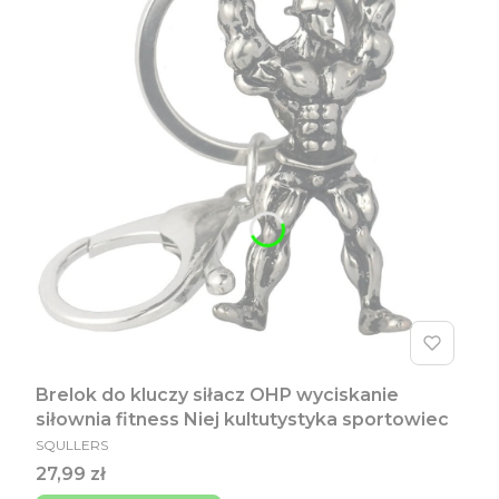
Brelok do kluczy siłacz OHP wyciskanie
siłownia fitness Niej kultutystyka sportowiec
PRODUCENT
SQULLERS
Cena
27,99 zł