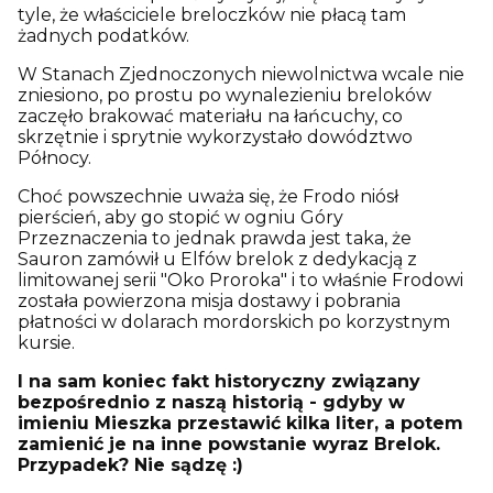
tyle, że właściciele breloczków nie płacą tam
żadnych podatków.
W Stanach Zjednoczonych niewolnictwa wcale nie
zniesiono, po prostu po wynalezieniu breloków
zaczęło brakować materiału na łańcuchy, co
skrzętnie i sprytnie wykorzystało dowództwo
Północy.
Choć powszechnie uważa się, że Frodo niósł
pierścień, aby go stopić w ogniu Góry
Przeznaczenia to jednak prawda jest taka, że
Sauron zamówił u Elfów brelok z dedykacją z
limitowanej serii "Oko Proroka" i to właśnie Frodowi
została powierzona misja dostawy i pobrania
płatności w dolarach mordorskich po korzystnym
kursie.
I na sam koniec fakt historyczny związany
bezpośrednio z naszą historią - gdyby w
imieniu Mieszka przestawić kilka liter, a potem
zamienić je na inne powstanie wyraz Brelok.
Przypadek? Nie sądzę :)