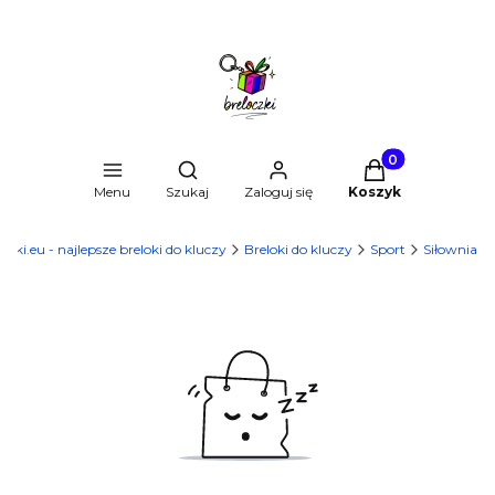
Produkty w kosz
Otwórz wyszukiwarkę
Menu
Szukaj
Zaloguj się
Koszyk
czki.eu - najlepsze breloki do kluczy
Breloki do kluczy
Sport
Siłownia