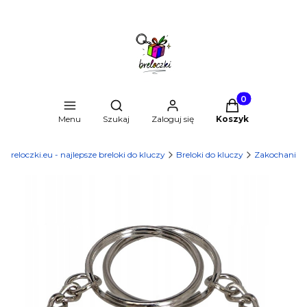
Produkty w kosz
Otwórz wyszukiwarkę
Menu
Szukaj
Zaloguj się
Koszyk
Breloczki.eu - najlepsze breloki do kluczy
Breloki do kluczy
Zakochani