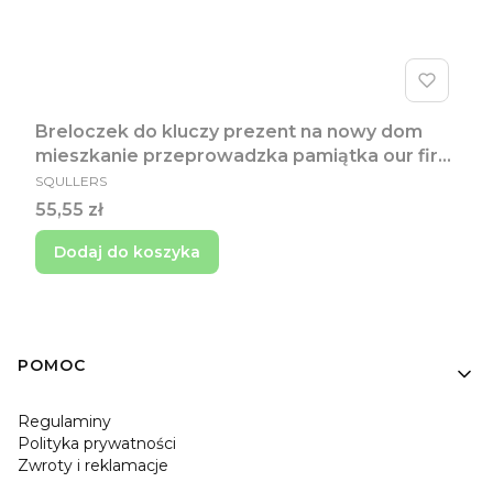
Breloczek do kluczy prezent na nowy dom
mieszkanie przeprowadzka pamiątka our first
PRODUCENT
home 2026
SQULLERS
Cena
55,55 zł
Dodaj do koszyka
Linki w stopce
POMOC
Regulaminy
Polityka prywatności
Zwroty i reklamacje