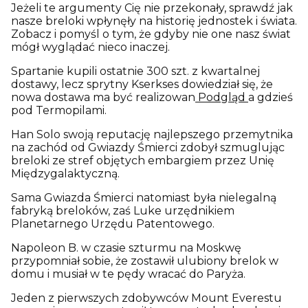
Jeże
li
te
argum
enty
Cię nie przekonały, sprawdź jak
nasze breloki wpłynęły na historię jednostek i świata.
Zobacz i pomyśl o tym, że gdyby nie one nasz świat
mógł wyglądać nieco inaczej.
Spartanie kupili ostatnie 300 szt. z kwartalnej
dostawy, lecz sprytny Kserkses dowiedział się, że
nowa dostawa ma być realizowan
Podgląd
a gdzieś
pod Termopilami.
Han Solo swoją reputację najlepszego przemytnika
na zachód od Gwiazdy Śmierci zdobył szmuglując
breloki ze stref objętych embargiem przez Unię
Międzygalaktyczną.
Sama Gwiazda Śmierci natomiast była nielegalną
fabryką breloków, zaś Luke urzędnikiem
Planetarnego Urzędu Patentowego.
Napoleon B. w czasie szturmu na Moskwę
przypomniał sobie, że zostawił ulubiony brelok w
domu i musiał w te pędy wracać do Paryża.
Jeden z pierwszych zdobywców Mount Everestu