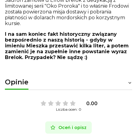
Sauron zamówił u Elfów brelok z dedykacją z
limitowanej serii "Oko Proroka" i to właśnie Frodowi
została powierzona misja dostawy i pobrania
płatności w dolarach mordorskich po korzystnym
kursie.
I na sam koniec fakt historyczny związany
bezpośrednio z naszą historią - gdyby w
imieniu Mieszka przestawić kilka liter, a potem
zamienić je na zupełnie inne powstanie wyraz
Brelok. Przypadek? Nie sądzę :)
Opinie
0.00
Liczba ocen: 0
Oceń i opisz