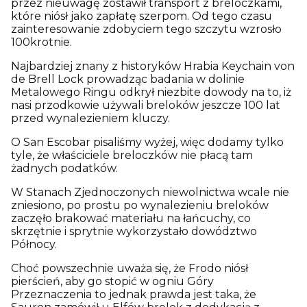
przez nieuwagę zostawił transport z breloczkami,
które niósł jako zapłatę szerpom. Od tego czasu
zainteresowanie zdobyciem tego szczytu wzrosło
100krotnie.
Najbardziej znany z historyków Hrabia Keychain von
de Brell Lock prowadząc badania w dolinie
Metalowego Ringu odkrył niezbite dowody na to, iż
nasi przodkowie używali breloków jeszcze 100 lat
przed wynalezieniem kluczy.
O San Escobar pisaliśmy wyżej, więc dodamy tylko
tyle, że właściciele breloczków nie płacą tam
żadnych podatków.
W Stanach Zjednoczonych niewolnictwa wcale nie
zniesiono, po prostu po wynalezieniu breloków
zaczęło brakować materiału na łańcuchy, co
skrzętnie i sprytnie wykorzystało dowództwo
Północy.
Choć powszechnie uważa się, że Frodo niósł
pierścień, aby go stopić w ogniu Góry
Przeznaczenia to jednak prawda jest taka, że