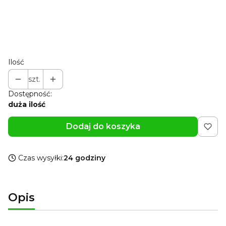
Pokaż wszystkie kolory
Zmień zawieszkę na rok inny niż 2026
Opcjonalne
Pokaż wszystkie kolory
Ilość
szt.
Dostępność:
duża ilość
Dodaj do koszyka
Czas wysyłki:
24 godziny
Opis