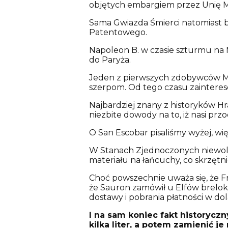
objętych embargiem przez Unię M
Sama Gwiazda Śmierci natomiast 
Patentowego.
Napoleon B. w czasie szturmu na 
do Paryża.
Jeden z pierwszych zdobywców Mou
szerpom. Od tego czasu zainteres
Najbardziej znany z historyków H
niezbite dowody na to, iż nasi pr
O San Escobar pisaliśmy wyżej, wi
W Stanach Zjednoczonych niewoln
materiału na łańcuchy, co skrzętn
Choć powszechnie uważa się, że Fr
że Sauron zamówił u Elfów brelok z
dostawy i pobrania płatności w do
I na sam koniec fakt historycz
kilka liter, a potem zamienić j