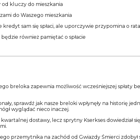
szy od kluczy do mieszkania
czami do Waszego mieszkania
 że kredyt sam się spłaci, ale uporczywie przypomina o rat
 będzie również pamiętać o spłacie
tego breloka zapewnia możliwość wcześniejszej spłaty be
nały, sprawdź jak nasze breloki wpłynęły na historię jedn
mógł wyglądać nieco inaczej.
 z kwartalnej dostawy, lecz sprytny Kserkses dowiedział 
mi.
zego przemytnika na zachód od Gwiazdy Śmierci zdobył s