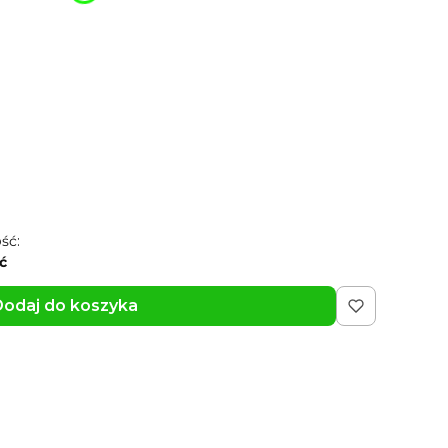
dobnych (0,00 zł)
Opcjonalne
5*2 cm (od 3,99 zł)
Opcjonalne
niż 2026
Opcjonalne
ść:
ć
odaj do koszyka