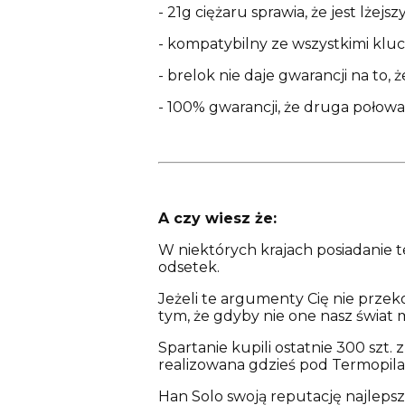
- 21g ciężaru sprawia, że jest lżej
- kompatybilny ze wszystkimi klu
- brelok nie daje gwarancji na to,
- 100% gwarancji, że druga połowa
A czy wiesz że:
W niektórych krajach posiadanie 
odsetek.
Jeżeli te argumenty Cię nie przeko
tym, że gdyby nie one nasz świat 
Spartanie kupili ostatnie 300 szt.
realizowana gdzieś pod Termopila
Han Solo swoją reputację najleps