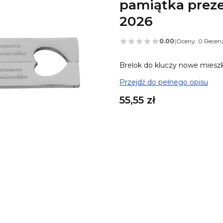
pamiątka prez
2026
0.00
(Oceny: 0 Recenz
Brelok do kluczy nowe miesz
Przejdź do pełnego opisu
Cena
55,55 zł
A tu możesz ulepszyć sw
Poszczególne warianty mogą 
Teksty do grawerki (mogą być
Tylko mój grawer, usuń ten