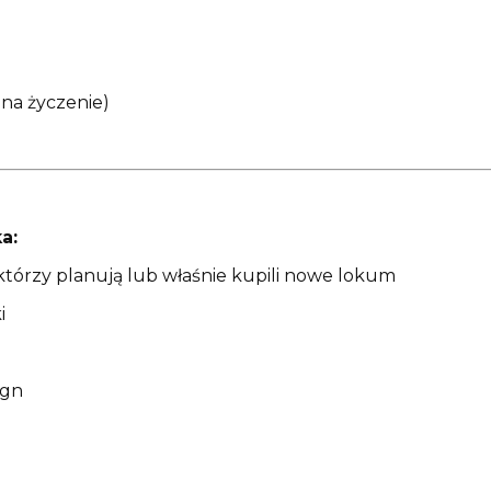
 na życzenie)
a:
 którzy planują lub właśnie kupili nowe lokum
i
ign