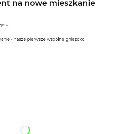
ent na nowe mieszkanie
je: 0)
kanie - nasze pierwsze wspólne gniazdko
ój breloczek:
różnić się ceną
 2 różne)
(+31,98 zł)
Opcjonalne
 ze zdjęcia
Opcjonalne