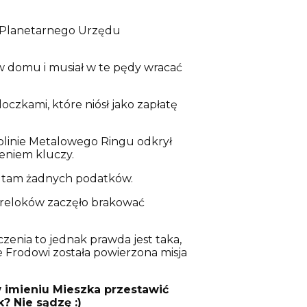
m Planetarnego Urzędu
w domu i musiał w te pędy wracać
zkami, które niósł jako zapłatę
olinie Metalowego Ringu odkrył
ieniem kluczy.
cą tam żadnych podatków.
breloków zaczęło brakować
zenia to jednak prawda jest taka,
ie Frodowi została powierzona misja
w imieniu Mieszka przestawić
? Nie sądzę :)