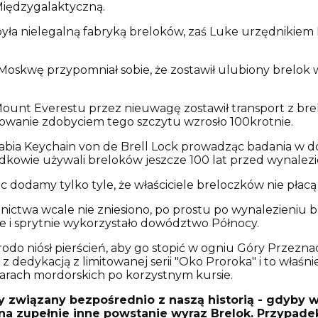
iędzygalaktyczną.
była nielegalną fabryką breloków, zaś Luke urzędnikie
Moskwę przypomniał sobie, że zostawił ulubiony brelok 
nt Everestu przez nieuwagę zostawił transport z breloc
owanie zdobyciem tego szczytu wzrosło 100krotnie.
rabia Keychain von de Brell Lock prowadząc badania w d
zodkowie używali breloków jeszcze 100 lat przed wynalez
ęc dodamy tylko tyle, że właściciele breloczków nie pła
ictwa wcale nie zniesiono, po prostu po wynalezieniu 
ie i sprytnie wykorzystało dowództwo Północy.
odo niósł pierścień, aby go stopić w ogniu Góry Przeznac
 dedykacją z limitowanej serii "Oko Proroka" i to właśn
larach mordorskich po korzystnym kursie.
ny związany bezpośrednio z naszą historią - gdyby 
e na zupełnie inne powstanie wyraz Brelok. Przypadek