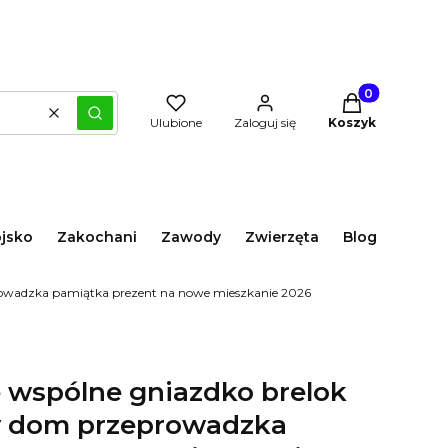
Produkty w kos
Wyczyść
Szukaj
Ulubione
Zaloguj się
Koszyk
jsko
Zakochani
Zawody
Zwierzęta
Blog
rowadzka pamiątka prezent na nowe mieszkanie 2026
 wspólne gniazdko brelok
y dom przeprowadzka