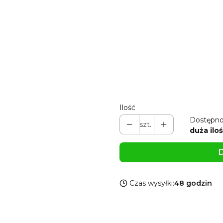
Wpisz 2 kolory woreczków oz
Wybierz kolor pudełeczka 7*4,
Pokaż wszystkie kolory
Zmień zawieszkę na rok inny 
Pokaż wszystkie kolory
Ilość
Dostępno
szt.
duża iloś
D
Czas wysyłki:
48 godzin