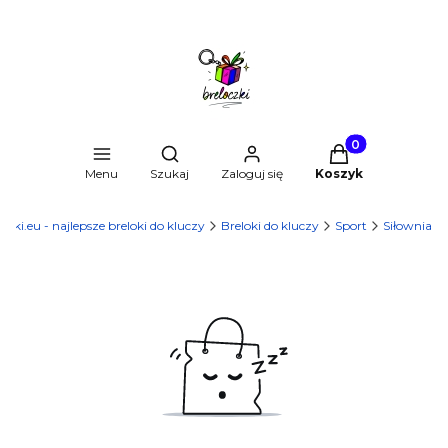
Produkty w kosz
Otwórz wyszukiwarkę
Menu
Szukaj
Zaloguj się
Koszyk
czki.eu - najlepsze breloki do kluczy
Breloki do kluczy
Sport
Siłownia