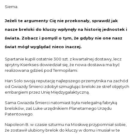
Siema.
Jeżeli te argumenty Cię nie przekonały, sprawdź jak
nasze breloki do kluczy wpłynęły na historię jednostek i
świata. Zobacz i pomyśl o tym, że gdyby nie one nasz
świat mógł wyglądać nieco inaczej.
Spartanie kupili ostatnie 300 szt. z kwartalnej dostawy, lecz
sprytny Kserkses dowiedział się, że nowa dostawa ma być
realizowana gdzieś pod Termopilami.
Han Solo swoją reputację najlepszego przemytnika na zachód
od Gwiazdy Śmierci zdobył szmuglując breloki ze stref objętych
embargiem przez Unię Międzygalaktyczną.
Sama Gwiazda Śmierci natomiast była nielegalną fabryką
breloków, zaś Luke urzędnikiem Planetarnego Urzędu
Patentowego.
Napoleon B. w czasie szturmu na Moskwę przypomniał sobie,
że zostawił ulubiony brelok do kluczy w domu i musiał w te