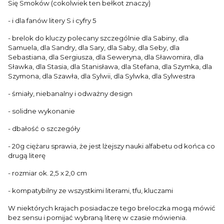
Się Smoków (cokolwiek ten bełkot znaczy)
- i dla fanów litery S i cyfry 5
- brelok do kluczy polecany szczególnie dla Sabiny, dla
Samuela, dla Sandry, dla Sary, dla Saby, dla Seby, dla
Sebastiana, dla Sergiusza, dla Seweryna, dla Sławomira, dla
Sławka, dla Stasia, dla Stanisława, dla Stefana, dla Szymka, dla
Szymona, dla Szawła, dla Sylwii, dla Sylwka, dla Sylwestra
- śmiały, niebanalny i odważny design
- solidne wykonanie
- dbałość o szczegóły
- 20g ciężaru sprawia, że jest lżejszy nauki alfabetu od końca co
drugą literę
- rozmiar ok. 2,5 x 2,0 cm
- kompatybilny ze wszystkimi literami, tfu, kluczami
W niektórych krajach posiadacze tego breloczka mogą mówić
bez sensu i pomijać wybraną literę w czasie mówienia.