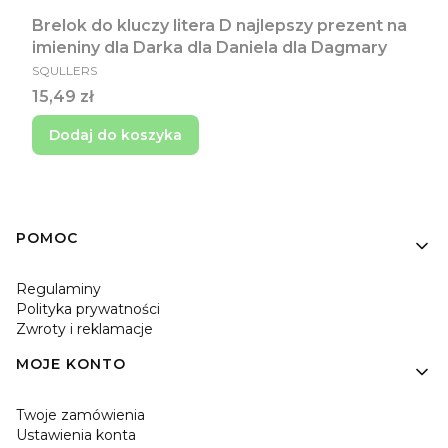
Brelok do kluczy litera D najlepszy prezent na
imieniny dla Darka dla Daniela dla Dagmary
PRODUCENT
SQULLERS
Cena
15,49 zł
Dodaj do koszyka
Linki w stopce
POMOC
Regulaminy
Polityka prywatności
Zwroty i reklamacje
MOJE KONTO
Twoje zamówienia
Ustawienia konta