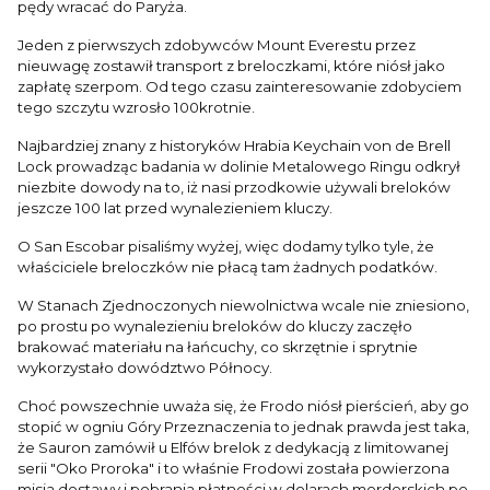
pędy wracać do Paryża.
Jeden z pierwszych zdobywców Mount Everestu przez
nieuwagę zostawił transport z breloczkami, które niósł jako
zapłatę szerpom. Od tego czasu zainteresowanie zdobyciem
tego szczytu wzrosło 100krotnie.
Najbardziej znany z historyków Hrabia Keychain von de Brell
Lock prowadząc badania w dolinie Metalowego Ringu odkrył
niezbite dowody na to, iż nasi przodkowie używali breloków
jeszcze 100 lat przed wynalezieniem kluczy.
O San Escobar pisaliśmy wyżej, więc dodamy tylko tyle, że
właściciele breloczków nie płacą tam żadnych podatków.
W Stanach Zjednoczonych niewolnictwa wcale nie zniesiono,
po prostu po wynalezieniu breloków do kluczy zaczęło
brakować materiału na łańcuchy, co skrzętnie i sprytnie
wykorzystało dowództwo Północy.
Choć powszechnie uważa się, że Frodo niósł pierścień, aby go
stopić w ogniu Góry Przeznaczenia to jednak prawda jest taka,
że Sauron zamówił u Elfów brelok z dedykacją z limitowanej
serii "Oko Proroka" i to właśnie Frodowi została powierzona
misja dostawy i pobrania płatności w dolarach mordorskich po