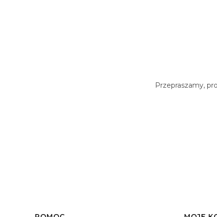
Przepraszamy, prod
POMOC
MOJE K