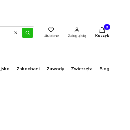
Produkty w kos
Wyczyść
Szukaj
Ulubione
Zaloguj się
Koszyk
jsko
Zakochani
Zawody
Zwierzęta
Blog