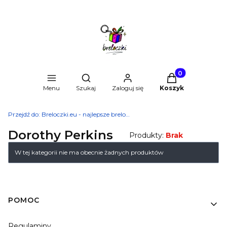
Produkty w kosz
Otwórz wyszukiwarkę
Menu
Szukaj
Zaloguj się
Koszyk
Przejdź do:
Breloczki.eu - najlepsze breloki do kluczy
Dorothy Perkins
Produkty:
Brak
Lista produktów
W tej kategorii nie ma obecnie żadnych produktów
Linki w stopce
POMOC
Regulaminy