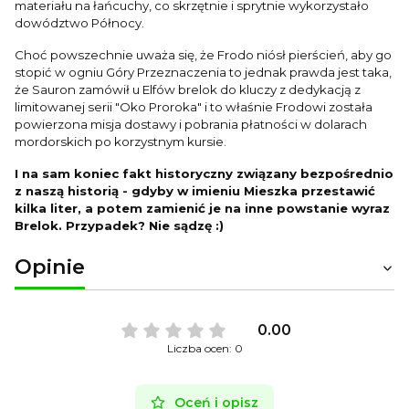
materiału na łańcuchy, co skrzętnie i sprytnie wykorzystało
dowództwo Północy.
Choć powszechnie uważa się, że Frodo niósł pierścień, aby go
stopić w ogniu Góry Przeznaczenia to jednak prawda jest taka,
że Sauron zamówił u Elfów brelok do kluczy z dedykacją z
limitowanej serii "Oko Proroka" i to właśnie Frodowi została
powierzona misja dostawy i pobrania płatności w dolarach
mordorskich po korzystnym kursie.
I na sam koniec fakt historyczny związany bezpośrednio
z naszą historią - gdyby w imieniu Mieszka przestawić
kilka liter, a potem zamienić je na inne powstanie wyraz
Brelok. Przypadek? Nie sądzę :)
Opinie
0.00
Liczba ocen: 0
Oceń i opisz