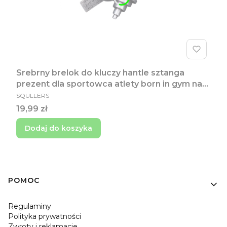
Srebrny brelok do kluczy hantle sztanga
prezent dla sportowca atlety born in gym na
PRODUCENT
masie i na redukcji
SQULLERS
Cena
19,99 zł
Dodaj do koszyka
Linki w stopce
POMOC
Regulaminy
Polityka prywatności
Zwroty i reklamacje