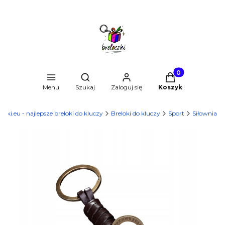
Produkty w kosz
Otwórz wyszukiwarkę
Menu
Szukaj
Zaloguj się
Koszyk
czki.eu - najlepsze breloki do kluczy
Breloki do kluczy
Sport
Siłownia