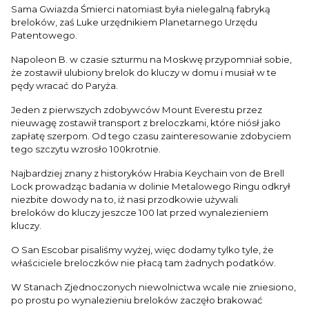
Sama Gwiazda Śmierci natomiast była nielegalną fabryką
breloków, zaś Luke urzędnikiem Planetarnego Urzędu
Patentowego.
Napoleon B. w czasie szturmu na Moskwę przypomniał sobie,
że zostawił ulubiony brelok do kluczy w domu i musiał w te
pędy wracać do Paryża.
Jeden z pierwszych zdobywców Mount Everestu przez
nieuwagę zostawił transport z breloczkami, które niósł jako
zapłatę szerpom. Od tego czasu zainteresowanie zdobyciem
tego szczytu wzrosło 100krotnie.
Najbardziej znany z historyków Hrabia Keychain von de Brell
Lock prowadząc badania w dolinie Metalowego Ringu odkrył
niezbite dowody na to, iż nasi przodkowie używali
breloków do kluczy jeszcze 100 lat przed wynalezieniem
kluczy.
O San Escobar pisaliśmy wyżej, więc dodamy tylko tyle, że
właściciele breloczków nie płacą tam żadnych podatków.
W Stanach Zjednoczonych niewolnictwa wcale nie zniesiono,
po prostu po wynalezieniu breloków zaczęło brakować