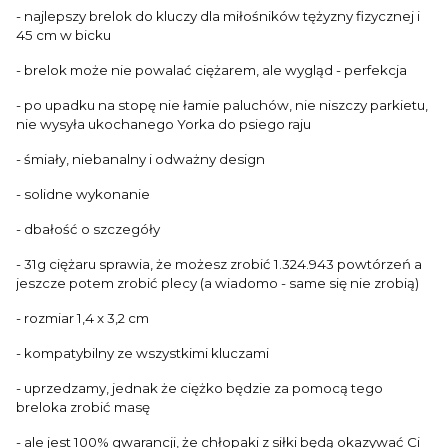
- najlepszy brelok do kluczy dla miłośników tężyzny fizycznej i
45 cm w bicku
- brelok może nie powalać ciężarem, ale wygląd - perfekcja
- po upadku na stopę nie łamie paluchów, nie niszczy parkietu,
nie wysyła ukochanego Yorka do psiego raju
- śmiały, niebanalny i odważny design
- solidne wykonanie
- dbałość o szczegóły
- 31g ciężaru sprawia, że możesz zrobić 1.324.943 powtórzeń a
jeszcze potem zrobić plecy (a wiadomo - same się nie zrobią)
- rozmiar 1,4 x 3,2 cm
- kompatybilny ze wszystkimi kluczami
- uprzedzamy, jednak że ciężko będzie za pomocą tego
breloka zrobić masę
- ale jest 100% gwarancji, że chłopaki z siłki będą okazywać Ci