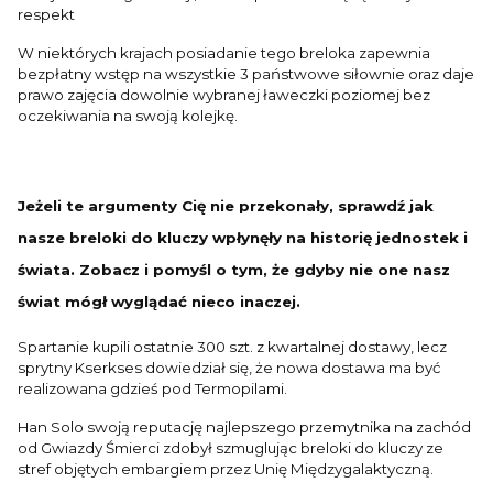
respekt
W niektórych krajach posiadanie tego breloka zapewnia
bezpłatny wstęp na wszystkie 3 państwowe siłownie oraz daje
prawo zajęcia dowolnie wybranej ławeczki poziomej bez
oczekiwania na swoją kolejkę.
Jeżeli te argumenty Cię nie przekonały, sprawdź jak
nasze breloki do kluczy wpłynęły na historię jednostek i
świata. Zobacz i pomyśl o tym, że gdyby nie one nasz
świat mógł wyglądać nieco inaczej.
Spartanie kupili ostatnie 300 szt. z kwartalnej dostawy, lecz
sprytny Kserkses dowiedział się, że nowa dostawa ma być
realizowana gdzieś pod Termopilami.
Han Solo swoją reputację najlepszego przemytnika na zachód
od Gwiazdy Śmierci zdobył szmuglując breloki do kluczy ze
stref objętych embargiem przez Unię Międzygalaktyczną.