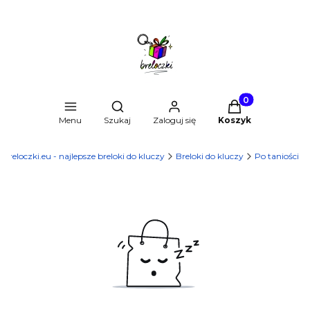
Produkty w kosz
Otwórz wyszukiwarkę
Menu
Szukaj
Zaloguj się
Koszyk
Breloczki.eu - najlepsze breloki do kluczy
Breloki do kluczy
Po taniości