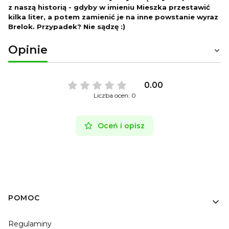
z naszą historią - gdyby w imieniu Mieszka przestawić
kilka liter, a potem zamienić je na inne powstanie wyraz
Brelok. Przypadek? Nie sądzę :)
Opinie
0.00
Liczba ocen: 0
Oceń i opisz
Linki w stopce
POMOC
Regulaminy