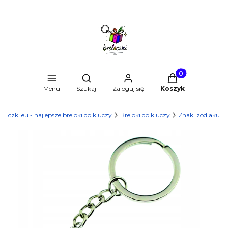
Produkty w kosz
Otwórz wyszukiwarkę
Menu
Szukaj
Zaloguj się
Koszyk
eloczki.eu - najlepsze breloki do kluczy
Breloki do kluczy
Znaki zodiaku