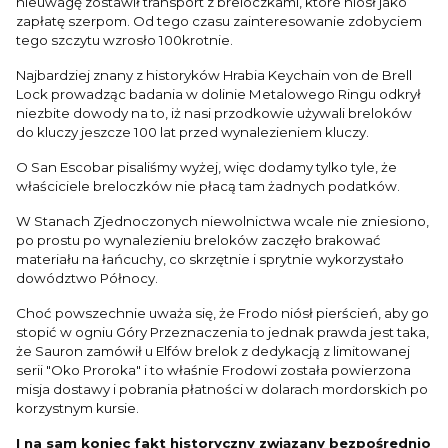
nieuwagę zostawił transport z breloczkami, które niósł jako
zapłatę szerpom. Od tego czasu zainteresowanie zdobyciem
tego szczytu wzrosło 100krotnie.
Najbardziej znany z historyków Hrabia Keychain von de Brell
Lock prowadząc badania w dolinie Metalowego Ringu odkrył
niezbite dowody na to, iż nasi przodkowie używali breloków
do kluczy jeszcze 100 lat przed wynalezieniem kluczy.
O San Escobar pisaliśmy wyżej, więc dodamy tylko tyle, że
właściciele breloczków nie płacą tam żadnych podatków.
W Stanach Zjednoczonych niewolnictwa wcale nie zniesiono,
po prostu po wynalezieniu breloków zaczęło brakować
materiału na łańcuchy, co skrzętnie i sprytnie wykorzystało
dowództwo Północy.
Choć powszechnie uważa się, że Frodo niósł pierścień, aby go
stopić w ogniu Góry Przeznaczenia to jednak prawda jest taka,
że Sauron zamówił u Elfów brelok z dedykacją z limitowanej
serii "Oko Proroka" i to właśnie Frodowi została powierzona
misja dostawy i pobrania płatności w dolarach mordorskich po
korzystnym kursie.
I na sam koniec fakt historyczny związany bezpośrednio