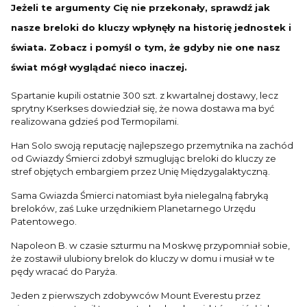
Jeżeli te argumenty Cię nie przekonały, sprawdź jak
nasze breloki do kluczy wpłynęły na historię jednostek i
świata. Zobacz i pomyśl o tym, że gdyby nie one nasz
świat mógł wyglądać nieco inaczej.
Spartanie kupili ostatnie 300 szt. z kwartalnej dostawy, lecz
sprytny Kserkses dowiedział się, że nowa dostawa ma być
realizowana gdzieś pod Termopilami.
Han Solo swoją reputację najlepszego przemytnika na zachód
od Gwiazdy Śmierci zdobył szmuglując breloki do kluczy ze
stref objętych embargiem przez Unię Międzygalaktyczną.
Sama Gwiazda Śmierci natomiast była nielegalną fabryką
breloków, zaś Luke urzędnikiem Planetarnego Urzędu
Patentowego.
Napoleon B. w czasie szturmu na Moskwę przypomniał sobie,
że zostawił ulubiony brelok do kluczy w domu i musiał w te
pędy wracać do Paryża.
Jeden z pierwszych zdobywców Mount Everestu przez