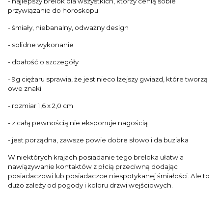
- najlepszy brelok dla wszystkich, którzy cenią sobie
przywiązanie do horoskopu
- śmiały, niebanalny, odważny design
- solidne wykonanie
- dbałość o szczegóły
- 9g ciężaru sprawia, że jest nieco lżejszy gwiazd, które tworzą
owe znaki
- rozmiar 1,6 x 2,0 cm
- z całą pewnością nie eksponuje nagością
- jest porządna, zawsze powie dobre słowo i da buziaka
W niektórych krajach posiadanie tego breloka ułatwia
nawiązywanie kontaktów z płcią przeciwną dodając
posiadaczowi lub posiadaczce niespotykanej śmiałości. Ale to
dużo zależy od pogody i koloru drzwi wejściowych.