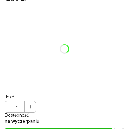
A tu możesz ulepszyć swój breloczek:
Poszczególne warianty mogą różnić się ceną
Możesz dodać szyfonowy woreczek
Opcjonalne
Pokaż wszystkie kolory
Możesz dodać pudełko 7*4*2 cm lub pudełko premium
7*5*3 cm
Opcjonalne
Pokaż wszystkie kolory
Możesz dodać karabińczyk
Opcjonalne
Pokaż wszystkie kolory
Ilość
szt.
Dostępność:
na wyczerpaniu