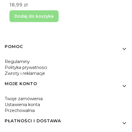
szafki
Cena
18,99 zł
Dodaj do koszyka
Linki w stopce
POMOC
Regulaminy
Polityka prywatności
Zwroty i reklamacje
MOJE KONTO
Twoje zamówienia
Ustawienia konta
Przechowalnia
PŁATNOŚCI I DOSTAWA