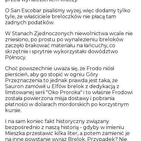
O San Escobar pisaliśmy wyżej, więc dodamy tylko
tyle, że właściciele breloczków nie płacą tam
żadnych podatków.
W Stanach Zjednoczonych niewolnictwa wcale nie
zniesiono, po prostu po wynalezieniu breloków
zaczęło brakować materiału na łańcuchy, co
skrzętnie i sprytnie wykorzystało dowództwo
Północy.
Choć powszechnie uważa się, że Frodo niósł
pierścień, aby go stopić w ogniu Góry
Przeznaczenia to jednak prawda jest taka, że
Sauron zamówił u Elfów brelok z dedykacją z
limitowanej serii "Oko Proroka" i to właśnie Frodowi
została powierzona misja dostawy i pobrania
płatności w dolarach mordorskich po korzystnym
kursie.
I na sam koniec fakt historyczny związany
bezpośrednio z naszą historią - gdyby w imieniu
Mieszka przestawić kilka liter, a potem zamienić je
na inne powstanie wyraz Brelok. Przypadek? Nie