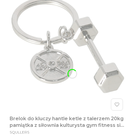
Brelok do kluczy hantle ketle z talerzem 20kg
pamiątka z siłownia kulturysta gym fitness siła
PRODUCENT
prezent dla chłopaka zawieszka do kluczy do
SQULLERS