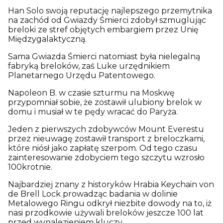
Han Solo swoją reputację najlepszego przemytnika
na zachód od Gwiazdy Śmierci zdobył szmuglując
breloki ze stref objętych embargiem przez Unię
Międzygalaktyczną.
Sama Gwiazda Śmierci natomiast była nielegalną
fabryką breloków, zaś Luke urzędnikiem
Planetarnego Urzędu Patentowego.
Napoleon B. w czasie szturmu na Moskwę
przypomniał sobie, że zostawił ulubiony brelok w
domu i musiał w te pędy wracać do Paryża.
Jeden z pierwszych zdobywców Mount Everestu
przez nieuwagę zostawił transport z breloczkami,
które niósł jako zapłatę szerpom. Od tego czasu
zainteresowanie zdobyciem tego szczytu wzrosło
100krotnie.
Najbardziej znany z historyków Hrabia Keychain von
de Brell Lock prowadząc badania w dolinie
Metalowego Ringu odkrył niezbite dowody na to, iż
nasi przodkowie używali breloków jeszcze 100 lat
przed wynalezieniem kluczy.