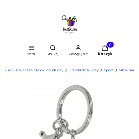
Produkty w kosz
Otwórz wyszukiwarkę
Menu
Szukaj
Zaloguj się
Koszyk
czki.eu - najlepsze breloki do kluczy
Breloki do kluczy
Sport
Siłownia