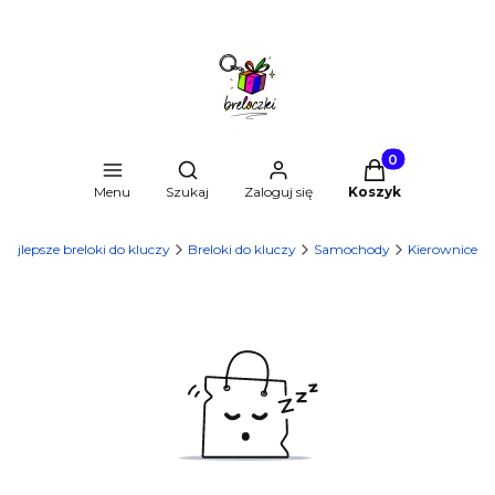
Produkty w kosz
Otwórz wyszukiwarkę
Menu
Szukaj
Zaloguj się
Koszyk
 najlepsze breloki do kluczy
Breloki do kluczy
Samochody
Kierownice