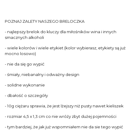
POZNAJ ZALETY NASZEGO BRELOCZKA
- najlepszy brelok do kluczy dla miłośników wina i innych
smacznych alkoholi
- wiele kolorów i wiele etykiet (kolor wybierasz, etykiety są już
mocno losowo)
- nie da się go wypić
- śmiały, niebanalny i odważny design
- solidne wykonanie
- dbałość o szczegóły
- 10g ciężaru sprawia, że jest lżejszy niż pusty nawet kieliszek
- rozmiar 4,5 x 1,3 cm co nie wróży zbyt dużej pojemności
- tym bardziej, że jak już wspomniałem nie da sie tego wypić