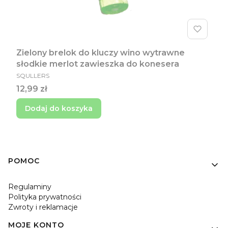
Zielony brelok do kluczy wino wytrawne
słodkie merlot zawieszka do konesera
PRODUCENT
SQULLERS
Cena
12,99 zł
Dodaj do koszyka
Linki w stopce
POMOC
Regulaminy
Polityka prywatności
Zwroty i reklamacje
MOJE KONTO