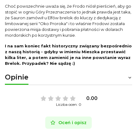
Choć powszechnie uważa się, że Frodo niósł pierścień, aby go
stopić w ogniu Góry Przeznaczenia to jednak prawda jest taka,
że Sauron zamówił u Elfów brelok do kluczy z dedykacją z
limitowanej serii "Oko Proroka" i to właśnie Frodowi została
powierzona misja dostawy i pobrania płatności w dolarach
mordorskich po korzystnym kursie.
I na sam koniec fakt historyczny związany bezpośrednio
z naszą historią - gdyby w imieniu Mieszka przestawić
kilka liter, a potem zamienić je na inne powstanie wyraz
Brelok. Przypadek? Nie sądzę :)
Opinie
0.00
Liczba ocen: 0
Oceń i opisz