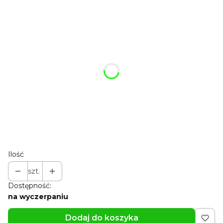
A tu możesz ulepszyć swój breloczek:
Poszczególne warianty mogą różnić się ceną
Możesz dodać szyfonowy woreczek
Opcjonalne
Pokaż wszystkie kolory
Możesz dodać pudełko 7*4*2 cm lub pudełko premium
7*5*3 cm
Opcjonalne
Pokaż wszystkie kolory
Możesz dodać karabińczyk
Opcjonalne
Pokaż wszystkie kolory
Ilość
szt.
Dostępność:
na wyczerpaniu
Dodaj do koszyka