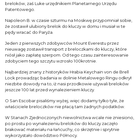
breloków, zaś Luke urzędnikiem Planetarnego Urzędu
Patentowego.
Napoleon B. w czasie szturmu na Moskwę przypomniał sobie,
że zostawił ulubiony brelok do kluczy w domu i musiał w te
pędy wracać do Paryża.
Jeden z pierwszych zdobywców Mount Everestu przez
nieuwagę zostawił transport z breloczkami do kluczy, które
niósł jako zapłatę szerpom. Od tego czasu zainteresowanie
zdobyciem tego szczytu wzrosło 100krotnie.
Najbardziej znany z historyków Hrabia Keychain von de Brell
Lock prowadząc badania w dolinie Metalowego Ringu odkrył
niezbite dowody na to, iż nasi przodkowie używali breloków
jeszcze 100 lat przed wynalezieniem kluczy.
O San Escobar pisaliśmy wyżej, więc dodamy tylko tyle, że
właściciele breloczków nie płacą tam żadnych podatków.
W Stanach Zjednoczonych niewolnictwa wcale nie zniesiono,
po prostu po wynalezieniu breloków do kluczy zaczęło
brakować materiału na łańcuchy, co skrzętnie i sprytnie
wykorzystało dowództwo Północy.