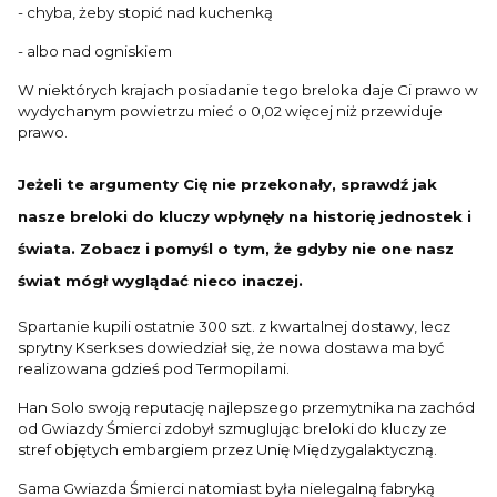
- chyba, żeby stopić nad kuchenką
- albo nad ogniskiem
W niektórych krajach posiadanie tego breloka daje Ci prawo w
wydychanym powietrzu mieć o 0,02 więcej niż przewiduje
prawo.
Jeżeli te argumenty Cię nie przekonały, sprawdź jak
nasze breloki do kluczy wpłynęły na historię jednostek i
świata. Zobacz i pomyśl o tym, że gdyby nie one nasz
świat mógł wyglądać nieco inaczej.
Spartanie kupili ostatnie 300 szt. z kwartalnej dostawy, lecz
sprytny Kserkses dowiedział się, że nowa dostawa ma być
realizowana gdzieś pod Termopilami.
Han Solo swoją reputację najlepszego przemytnika na zachód
od Gwiazdy Śmierci zdobył szmuglując breloki do kluczy ze
stref objętych embargiem przez Unię Międzygalaktyczną.
Sama Gwiazda Śmierci natomiast była nielegalną fabryką