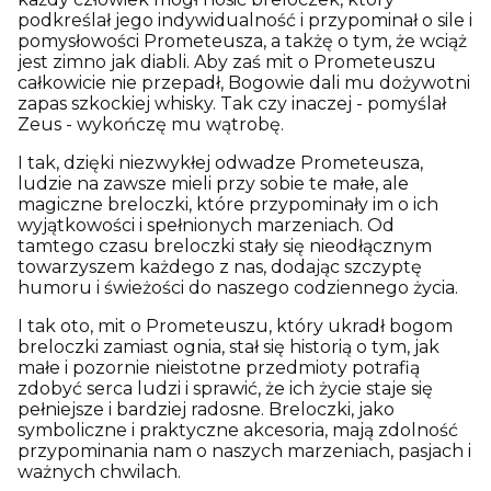
podkreślał jego indywidualność i przypominał o sile i
pomysłowości Prometeusza, a takżę o tym, że wciąż
jest zimno jak diabli. Aby zaś mit o Prometeuszu
całkowicie nie przepadł, Bogowie dali mu dożywotni
zapas szkockiej whisky. Tak czy inaczej - pomyślał
Zeus - wykończę mu wątrobę.
I tak, dzięki niezwykłej odwadze Prometeusza,
ludzie na zawsze mieli przy sobie te małe, ale
magiczne breloczki, które przypominały im o ich
wyjątkowości i spełnionych marzeniach. Od
tamtego czasu breloczki stały się nieodłącznym
towarzyszem każdego z nas, dodając szczyptę
humoru i świeżości do naszego codziennego życia.
I tak oto, mit o Prometeuszu, który ukradł bogom
breloczki zamiast ognia, stał się historią o tym, jak
małe i pozornie nieistotne przedmioty potrafią
zdobyć serca ludzi i sprawić, że ich życie staje się
pełniejsze i bardziej radosne. Breloczki, jako
symboliczne i praktyczne akcesoria, mają zdolność
przypominania nam o naszych marzeniach, pasjach i
ważnych chwilach.