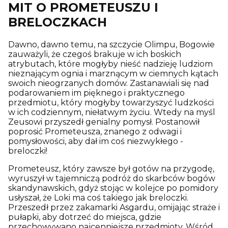
MIT O PROMETEUSZU I
BRELOCZKACH
Dawno, dawno temu, na szczycie Olimpu, Bogowie
zauważyli, że czegoś brakuje w ich boskich
atrybutach, które mogłyby nieść nadzieję ludziom
nieznającym ognia i marznącym w ciemnych kątach
swoich nieogrzanych domów. Zastanawiali się nad
podarowaniem im pięknego i praktycznego
przedmiotu, który mogłyby towarzyszyć ludzkości
w ich codziennym, niełatwym życiu. Wtedy na myśl
Zeusowi przyszedł genialny pomysł. Postanowił
poprosić Prometeusza, znanego z odwagi i
pomysłowości, aby dał im coś niezwykłego -
breloczki!
Prometeusz, który zawsze był gotów na przygodę,
wyruszył w tajemniczą podróż do skarbców bogów
skandynawskich, gdyż stojąc w kolejce po pomidory
usłyszał, że Loki ma coś takiego jak breloczki.
Przeszedł przez zakamarki Asgardu, omijając straże i
pułapki, aby dotrzeć do miejsca, gdzie
przechowywano najcenniejsze przedmioty. Wśród