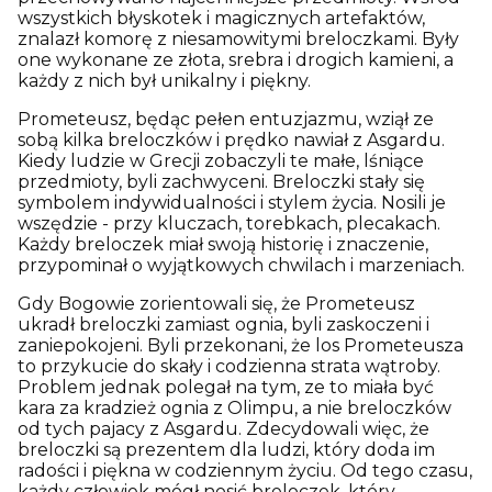
wszystkich błyskotek i magicznych artefaktów,
znalazł komorę z niesamowitymi breloczkami. Były
one wykonane ze złota, srebra i drogich kamieni, a
każdy z nich był unikalny i piękny.
Prometeusz, będąc pełen entuzjazmu, wziął ze
sobą kilka breloczków i prędko nawiał z Asgardu.
Kiedy ludzie w Grecji zobaczyli te małe, lśniące
przedmioty, byli zachwyceni. Breloczki stały się
symbolem indywidualności i stylem życia. Nosili je
wszędzie - przy kluczach, torebkach, plecakach.
Każdy breloczek miał swoją historię i znaczenie,
przypominał o wyjątkowych chwilach i marzeniach.
Gdy Bogowie zorientowali się, że Prometeusz
ukradł breloczki zamiast ognia, byli zaskoczeni i
zaniepokojeni. Byli przekonani, że los Prometeusza
to przykucie do skały i codzienna strata wątroby.
Problem jednak polegał na tym, ze to miała być
kara za kradzież ognia z Olimpu, a nie breloczków
od tych pajacy z Asgardu. Zdecydowali więc, że
breloczki są prezentem dla ludzi, który doda im
radości i piękna w codziennym życiu. Od tego czasu,
każdy człowiek mógł nosić breloczek, który