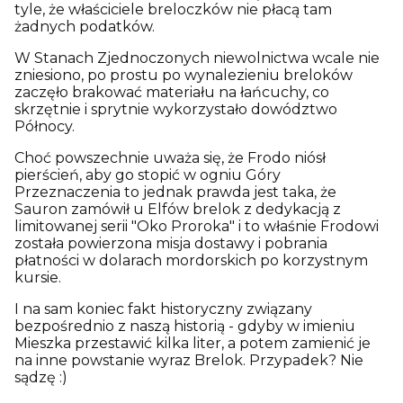
tyle, że właściciele breloczków nie płacą tam
żadnych podatków.
W Stanach Zjednoczonych niewolnictwa wcale nie
zniesiono, po prostu po wynalezieniu breloków
zaczęło brakować materiału na łańcuchy, co
skrzętnie i sprytnie wykorzystało dowództwo
Północy.
Choć powszechnie uważa się, że Frodo niósł
pierścień, aby go stopić w ogniu Góry
Przeznaczenia to jednak prawda jest taka, że
Sauron zamówił u Elfów brelok z dedykacją z
limitowanej serii "Oko Proroka" i to właśnie Frodowi
została powierzona misja dostawy i pobrania
płatności w dolarach mordorskich po korzystnym
kursie.
I na sam koniec fakt historyczny związany
bezpośrednio z naszą historią - gdyby w imieniu
Mieszka przestawić kilka liter, a potem zamienić je
na inne powstanie wyraz Brelok. Przypadek? Nie
sądzę :)