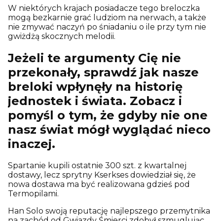
W niektórych krajach posiadacze tego breloczka
mogą bezkarnie grać ludziom na nerwach, a także
nie zmywać naczyń po śniadaniu o ile przy tym nie
gwiżdżą skocznych melodii.
Jeżeli te argumenty Cię nie
przekonały, sprawdź jak nasze
breloki wpłynęły na historię
jednostek i świata. Zobacz i
pomyśl o tym, że gdyby nie one
nasz świat mógł wyglądać nieco
inaczej.
Spartanie kupili ostatnie 300 szt. z kwartalnej
dostawy, lecz sprytny Kserkses dowiedział się, że
nowa dostawa ma być realizowana gdzieś pod
Termopilami.
Han Solo swoją reputację najlepszego przemytnika
na zachód od Gwiazdy Śmierci zdobył szmuglując