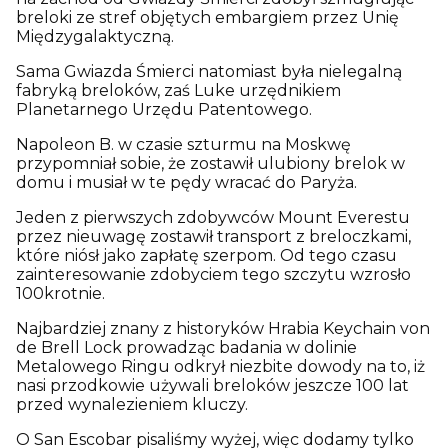
breloki ze stref objętych embargiem przez Unię
Międzygalaktyczną.
Sama Gwiazda Śmierci natomiast była nielegalną
fabryką breloków, zaś Luke urzędnikiem
Planetarnego Urzędu Patentowego.
Napoleon B. w czasie szturmu na Moskwę
przypomniał sobie, że zostawił ulubiony brelok w
domu i musiał w te pędy wracać do Paryża.
Jeden z pierwszych zdobywców Mount Everestu
przez nieuwagę zostawił transport z breloczkami,
które niósł jako zapłatę szerpom. Od tego czasu
zainteresowanie zdobyciem tego szczytu wzrosło
100krotnie.
Najbardziej znany z historyków Hrabia Keychain von
de Brell Lock prowadząc badania w dolinie
Metalowego Ringu odkrył niezbite dowody na to, iż
nasi przodkowie używali breloków jeszcze 100 lat
przed wynalezieniem kluczy.
O San Escobar pisaliśmy wyżej, więc dodamy tylko