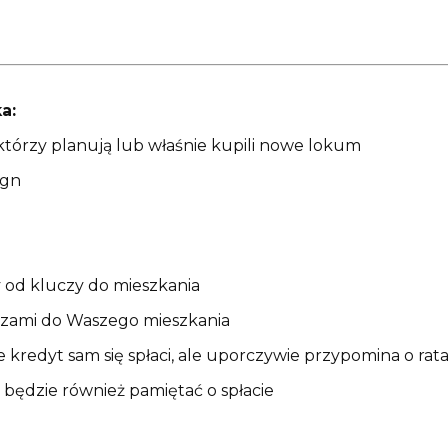
a:
 którzy planują lub właśnie kupili nowe lokum
ign
szy od kluczy do mieszkania
czami do Waszego mieszkania
 że kredyt sam się spłaci, ale uporczywie przypomina o rat
 będzie również pamiętać o spłacie