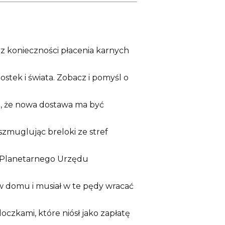
z konieczności płacenia karnych
ostek i świata. Zobacz i pomyśl o
się, że nowa dostawa ma być
zmuglując breloki ze stref
m Planetarnego Urzędu
w domu i musiał w te pędy wracać
zkami, które niósł jako zapłatę