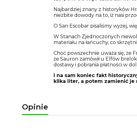
Najbardziej znany z historyków H
niezbite dowody na to, iż nasi pr
O San Escobar pisaliśmy wyżej, wi
W Stanach Zjednoczonych niewoln
materiału na łańcuchy, co skrzętn
Choć powszechnie uważa się, że Fr
że Sauron zamówił u Elfów brelok z
dostawy i pobrania płatności w do
I na sam koniec fakt historycz
kilka liter, a potem zamienić j
Opinie