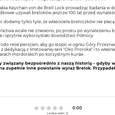
rabia Keychain von de Brell Lock prowadząc badania w d
zodkowie używali breloków jeszcze 100 lat przed wynalez
ęc dodamy tylko tyle, że właściciele breloczków nie pła
ictwa wcale nie zniesiono, po prostu po wynalezieniu 
ie i sprytnie wykorzystało dowództwo Północy.
odo niósł pierścień, aby go stopić w ogniu Góry Przeznac
 dedykacją z limitowanej serii "Oko Proroka" i to właśn
larach mordorskich po korzystnym kursie.
ny związany bezpośrednio z naszą historią - gdyby 
e na zupełnie inne powstanie wyraz Brelok. Przypadek
0.00
Liczba ocen: 0