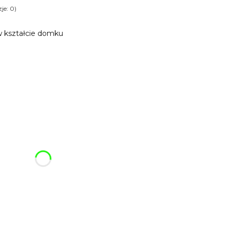
je: 0)
w kształcie domku
ój breloczek:
różnić się ceną
fonowy
Opcjonalne
cjonalne
rkę
(+15,99 zł)
Opcjonalne