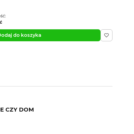
ść:
ć
odaj do koszyka
IE CZY DOM