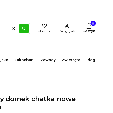
Produkty w kos
Wyczyść
Szukaj
Ulubione
Zaloguj się
Koszyk
jsko
Zakochani
Zawody
Zwierzęta
Blog
czy domek chatka nowe
a