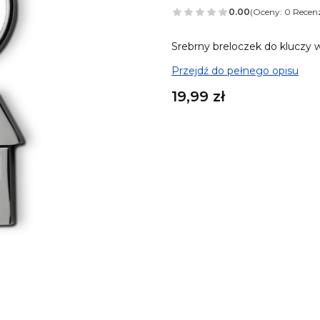
0.00
(Oceny: 0 Recenz
Srebrny breloczek do kluczy 
Przejdź do pełnego opisu
Cena
19,99 zł
A tu możesz ulepszyć sw
Poszczególne warianty mogą 
Możesz dodać woreczek szy
Pokaż wszystkie kolory
Możesz dodać karabińczyk
Op
Pokaż wszystkie kolory
Możesz dodać własną grawe