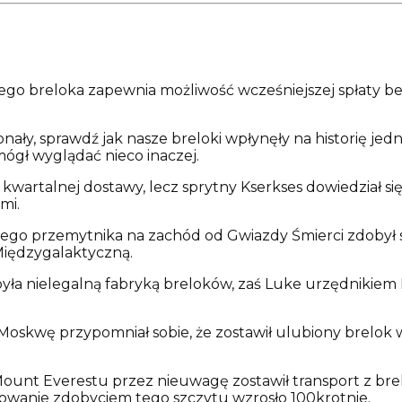
tego breloka zapewnia możliwość wcześniejszej spłaty be
nały, sprawdź jak nasze breloki wpłynęły na historię jedn
mógł wyglądać nieco inaczej.
 z kwartalnej dostawy, lecz sprytny Kserkses dowiedział 
mi.
zego przemytnika na zachód od Gwiazdy Śmierci zdobył s
iędzygalaktyczną.
była nielegalną fabryką breloków, zaś Luke urzędnikie
Moskwę przypomniał sobie, że zostawił ulubiony brelok 
nt Everestu przez nieuwagę zostawił transport z breloc
owanie zdobyciem tego szczytu wzrosło 100krotnie.