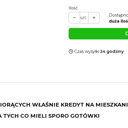
Ilość
Dostępno
szt.
duża iloś
D
Czas wysyłki:
24 godziny
BIORĄCYCH WŁAŚNIE KREDYT NA MIESZKAN
A TYCH CO MIELI SPORO GOTÓWKI