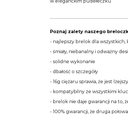
w eleganckim pudełeczku
Poznaj zalety naszego breloczk
- najlepszy brelok dla wszystkich,
- śmiały, niebanalny i odważny des
- solidne wykonanie
- dbałość o szczegóły
- 16g ciężaru sprawia, że jest lżej
- kompatybilny ze wszystkimi klu
- brelok nie daje gwarancji na to,
- 100% gwarancji, że druga połowa