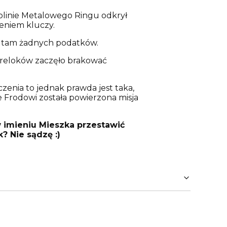
olinie Metalowego Ringu odkrył
ieniem kluczy.
cą tam żadnych podatków.
breloków zaczęło brakować
zenia to jednak prawda jest taka,
ie Frodowi została powierzona misja
w imieniu Mieszka przestawić
? Nie sądzę :)