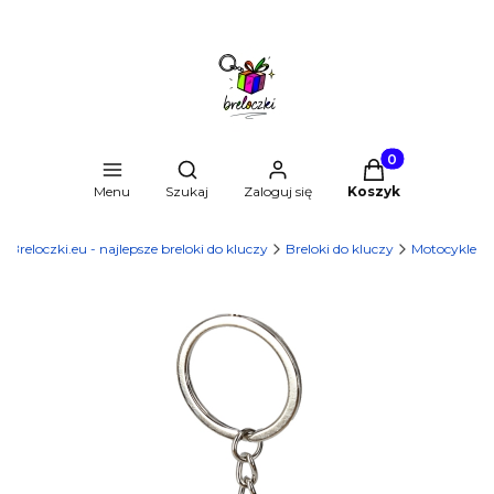
Produkty w kosz
Otwórz wyszukiwarkę
Menu
Szukaj
Zaloguj się
Koszyk
Breloczki.eu - najlepsze breloki do kluczy
Breloki do kluczy
Motocykle