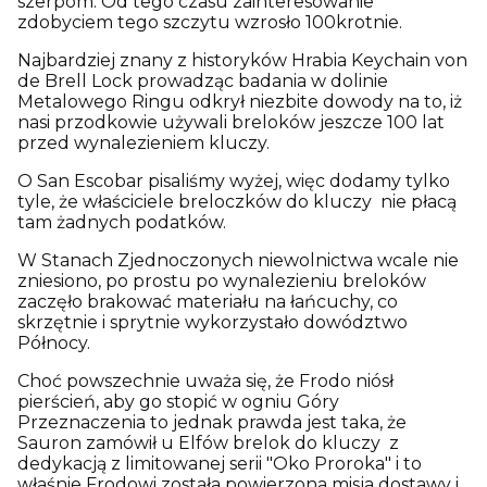
szerpom. Od tego czasu zainteresowanie
zdobyciem tego szczytu wzrosło 100krotnie.
Najbardziej znany z historyków Hrabia Keychain von
de Brell Lock prowadząc badania w dolinie
Metalowego Ringu odkrył niezbite dowody na to, iż
nasi przodkowie używali breloków jeszcze 100 lat
przed wynalezieniem kluczy.
O San Escobar pisaliśmy wyżej, więc dodamy tylko
tyle, że właściciele breloczków do kluczy nie płacą
tam żadnych podatków.
W Stanach Zjednoczonych niewolnictwa wcale nie
zniesiono, po prostu po wynalezieniu breloków
zaczęło brakować materiału na łańcuchy, co
skrzętnie i sprytnie wykorzystało dowództwo
Północy.
Choć powszechnie uważa się, że Frodo niósł
pierścień, aby go stopić w ogniu Góry
Przeznaczenia to jednak prawda jest taka, że
Sauron zamówił u Elfów brelok do kluczy z
dedykacją z limitowanej serii "Oko Proroka" i to
właśnie Frodowi została powierzona misja dostawy i