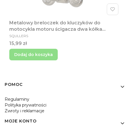
Metalowy breloczek do kluczyków do
motocykla motoru ścigacza dwa kółka
PRODUCENT
prezent dla motocyklisty
SQULLERS
Cena
15,99 zł
Dodaj do koszyka
Linki w stopce
POMOC
Regulaminy
Polityka prywatności
Zwroty i reklamacje
MOJE KONTO