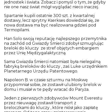
jednostek i świata. Zobacz i pomyśl o tym, że gdyby
nie one nasz świat mógł wyglądać nieco inaczej.
Spartanie kupili ostatnie 300 szt. z kwartalnej
dostawy, lecz sprytny Kserkses dowiedział się, że
nowa dostawa ma być realizowana gdzieś pod
Termopilami.
Han Solo swoją reputację najlepszego przemytnika
na zachód od Gwiazdy Śmierci zdobył szmuglując
breloki do kluczy ze stref objętych embargiem
przez Unię Międzygalaktyczną.
Sama Gwiazda Śmierci natomiast była nielegalną
fabryką breloków do kluczy , zaś Luke urzędnikiem
Planetarnego Urzędu Patentowego.
Napoleon B. w czasie szturmu na Moskwę
przypomniał sobie, że zostawił ulubiony brelok w
domu i musiał w te pędy wracać do Paryża.
Jeden z pierwszych zdobywców Mount Everestu
przez nieuwagę zostawił transport z
breloczkami do kluczy , które niósł jako zapłatę