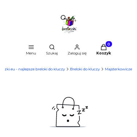
Produkty w kosz
Otwórz wyszukiwarkę
Menu
Szukaj
Zaloguj się
Koszyk
loczki.eu - najlepsze breloki do kluczy
Breloki do kluczy
Majsterkowicze