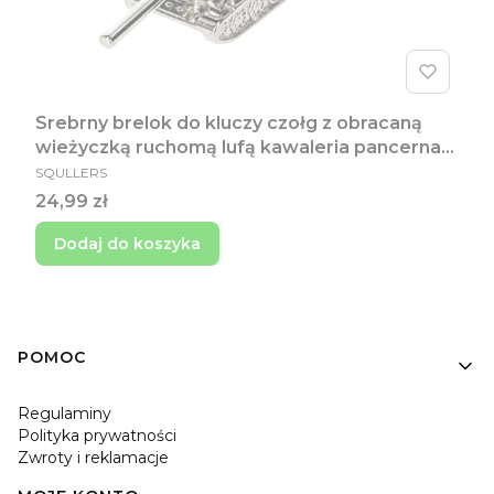
Srebrny brelok do kluczy czołg z obracaną
wieżyczką ruchomą lufą kawaleria pancerna
PRODUCENT
czołgista prezent dla chłopaka czołg dla
SQULLERS
gracza prezent dla męża
Cena
24,99 zł
Dodaj do koszyka
Linki w stopce
POMOC
Regulaminy
Polityka prywatności
Zwroty i reklamacje