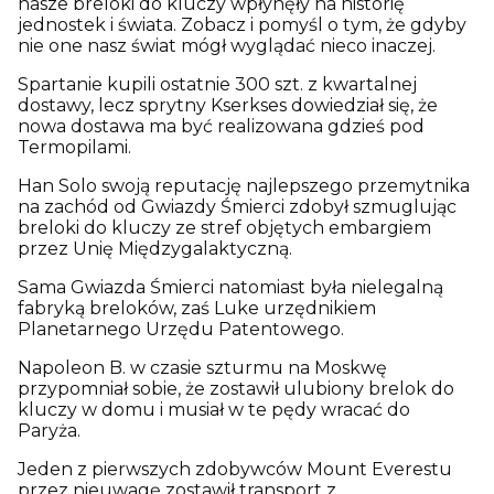
nasze breloki do kluczy wpłynęły na historię
jednostek i świata. Zobacz i pomyśl o tym, że gdyby
nie one nasz świat mógł wyglądać nieco inaczej.
Spartanie kupili ostatnie 300 szt. z kwartalnej
dostawy, lecz sprytny Kserkses dowiedział się, że
nowa dostawa ma być realizowana gdzieś pod
Termopilami.
Han Solo swoją reputację najlepszego przemytnika
na zachód od Gwiazdy Śmierci zdobył szmuglując
breloki do kluczy ze stref objętych embargiem
przez Unię Międzygalaktyczną.
Sama Gwiazda Śmierci natomiast była nielegalną
fabryką breloków, zaś Luke urzędnikiem
Planetarnego Urzędu Patentowego.
Napoleon B. w czasie szturmu na Moskwę
przypomniał sobie, że zostawił ulubiony brelok do
kluczy w domu i musiał w te pędy wracać do
Paryża.
Jeden z pierwszych zdobywców Mount Everestu
przez nieuwagę zostawił transport z