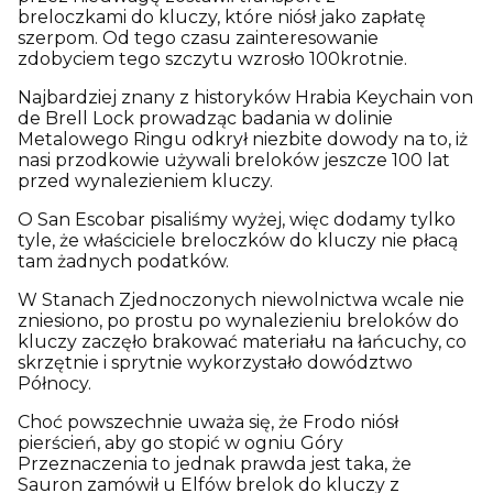
breloczkami do kluczy, które niósł jako zapłatę
szerpom. Od tego czasu zainteresowanie
zdobyciem tego szczytu wzrosło 100krotnie.
Najbardziej znany z historyków Hrabia Keychain von
de Brell Lock prowadząc badania w dolinie
Metalowego Ringu odkrył niezbite dowody na to, iż
nasi przodkowie używali breloków jeszcze 100 lat
przed wynalezieniem kluczy.
O San Escobar pisaliśmy wyżej, więc dodamy tylko
tyle, że właściciele breloczków do kluczy nie płacą
tam żadnych podatków.
W Stanach Zjednoczonych niewolnictwa wcale nie
zniesiono, po prostu po wynalezieniu breloków do
kluczy zaczęło brakować materiału na łańcuchy, co
skrzętnie i sprytnie wykorzystało dowództwo
Północy.
Choć powszechnie uważa się, że Frodo niósł
pierścień, aby go stopić w ogniu Góry
Przeznaczenia to jednak prawda jest taka, że
Sauron zamówił u Elfów brelok do kluczy z