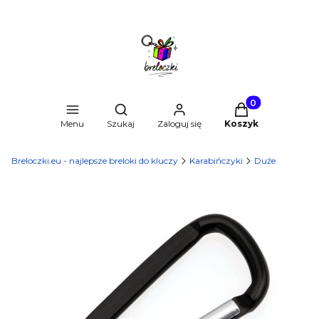
Produkty w kosz
Otwórz wyszukiwarkę
Menu
Szukaj
Zaloguj się
Koszyk
Breloczki.eu - najlepsze breloki do kluczy
Karabińczyki
Duże