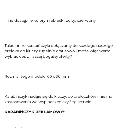
Inne dostępne kolory: niebieski, żółty, czerwony
Takie i inne karabińczyki dołączamy do każdego naszego
breloka do kluczy zupełnie gratisowo - może więc warto
wybrać coś z naszej bogatej oferty?
Rozmiar tego modelu: 60 x 30 mm
Karabińczyk nadaje się do kluczy, do breloczków - nie ma
zastosowania we wspinaczce czy żeglarstwie.
KARABIŃCZYK REKLAMOWY!!!