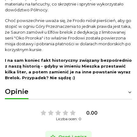
materiału na łańcuchy, co skrzętnie i sprytnie wykorzystało
dowództwo Północy.
Choć powszechnie uważa się, że Frodo niósł pierścień, aby go
stopić w ogniu Góry Przeznaczenia to jednak prawda jest taka,
że Sauron zamówił u Elfów brelok z dedykacją z limitowanej
serii "Oko Proroka" i to właśnie Frodowi została powierzona
misja dostawy i pobrania płatności w dolarach mordorskich po
korzystnym kursie.
I na sam koniec fakt historyczny związany bezpośrednio
z naszą historią - gdyby w imieniu Mieszka przestawić
kilka liter, a potem zamienić je na inne powstanie wyraz
Brelok. Przypadek? Nie sądzę :)
Opinie
0.00
Liczba ocen: 0