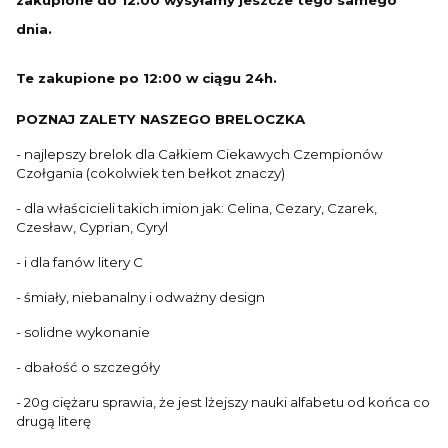
dnia.
Te zakupione po 12:00 w ciągu 24h.
POZNAJ ZALETY NASZEGO BRELOCZKA
- najlepszy brelok dla Całkiem Ciekawych Czempionów
Czołgania (cokolwiek ten bełkot znaczy)
- dla właścicieli takich imion jak: Celina, Cezary, Czarek,
Czesław, Cyprian, Cyryl
- i dla fanów litery C
- śmiały, niebanalny i odważny design
- solidne wykonanie
- dbałość o szczegóły
- 20g ciężaru sprawia, że jest lżejszy nauki alfabetu od końca co
drugą literę