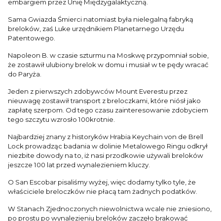
embargiem przez Unię Międzygalaktyczną.
Sama Gwiazda Śmierci natomiast była nielegalną fabryką
breloków, zaś Luke urzędnikiem Planetarnego Urzędu
Patentowego.
Napoleon B. w czasie szturmu na Moskwę przypomniał sobie,
że zostawił ulubiony brelok w domu i musiał w te pędy wracać
do Paryża.
Jeden z pierwszych zdobywców Mount Everestu przez
nieuwagę zostawił transport z breloczkami, które niósł jako
zapłatę szerpom. Od tego czasu zainteresowanie zdobyciem
tego szczytu wzrosło 100krotnie.
Najbardziej znany z historyków Hrabia Keychain von de Brell
Lock prowadząc badania w dolinie Metalowego Ringu odkrył
niezbite dowody na to, iż nasi przodkowie używali breloków
jeszcze 100 lat przed wynalezieniem kluczy.
O San Escobar pisaliśmy wyżej, więc dodamy tylko tyle, że
właściciele breloczków nie płacą tam żadnych podatków.
W Stanach Zjednoczonych niewolnictwa wcale nie zniesiono,
po prostu po wynalezieniu breloków zaczęło brakować