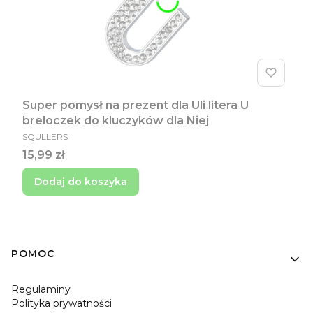
Super pomysł na prezent dla Uli litera U
breloczek do kluczyków dla Niej
PRODUCENT
SQULLERS
Cena
15,99 zł
Dodaj do koszyka
Linki w stopce
POMOC
Regulaminy
Polityka prywatności