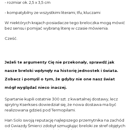
- rozmiar ok. 2,5 x 3,5 cm
- kompatybilny ze wszystkimi literami, tfu, kluczami
W niektórych krajach posiadacze tego breloczka mogą mówić
bez sensu i pomijać wybraną literę w czasie mówienia.
Cześć.
Jeżeli te argumenty Cię nie przekonały, sprawdź jak
nasze breloki wpłynęły na historię jednostek i świata.
Zobacz i pomyśl o tym, że gdyby nie one nasz świat
mógł wyglądać nieco inaczej.
Spartanie kupili ostatnie 300 szt. z kwartalnej dostawy, lecz
sprytny Kserkses dowiedział się, że nowa dostawa ma być
realizowana gdzieś pod Termopilami.
Han Solo swoją reputację najlepszego przemytnika na zachód
od Gwiazdy Śmierci zdobył szmuglując breloki ze stref objętych