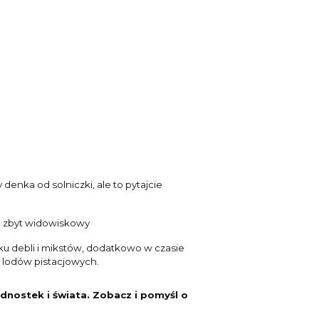
 denka od solniczki, ale to pytajcie
yć zbyt widowiskowy
dku debli i mikstów, dodatkowo w czasie
 lodów pistacjowych.
ednostek i świata. Zobacz i pomyśl o