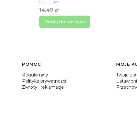
PRODUCENT
SQULLERS
Cena
14,49 zł
Dodaj do koszyka
Linki w stopce
POMOC
MOJE K
Regulaminy
Twoje za
Polityka prywatności
Ustawieni
Zwroty i reklamacje
Przechow