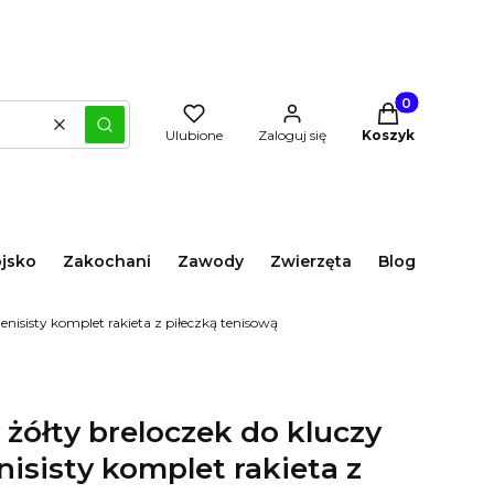
Produkty w kos
Wyczyść
Szukaj
Ulubione
Zaloguj się
Koszyk
jsko
Zakochani
Zawody
Zwierzęta
Blog
nisisty komplet rakieta z piłeczką tenisową
ółty breloczek do kluczy
isisty komplet rakieta z