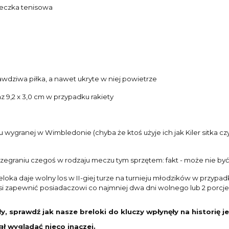
iłeczka tenisowa
 prawdziwa piłka, a nawet ukryte w niej powietrze
az 9,2 x 3,0 cm w przypadku rakiety
u wygranej w Wimbledonie (chyba że ktoś użyje ich jak Kiler sitka czy
rozegraniu czegoś w rodzaju meczu tym sprzętem: fakt - może nie b
loka daje wolny los w II-giej turze na turnieju młodzików w przypa
i zapewnić posiadaczowi co najmniej dwa dni wolnego lub 2 porcje
y, sprawdź jak nasze breloki do kluczy wpłynęły na historię j
ł wyglądać nieco inaczej.