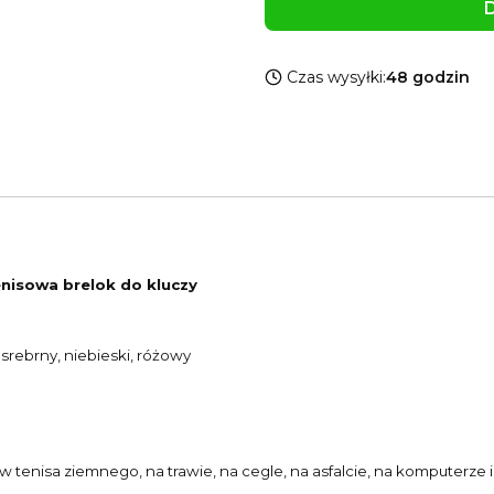
D
Czas wysyłki:
48 godzin
nisowa brelok do kluczy
srebrny, niebieski, różowy
ów tenisa ziemnego, na trawie, na cegle, na asfalcie, na komputerze i