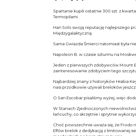
Spartanie kupili ostatnie 300 szt. z kwa
Termopilami.
Han Solo swoją reputację najlepszego pr
Międzygalaktyczną.
Sama Gwiazda Śmierci natomiast była ni
Napoleon B. w czasie szturmu na Moskwę 
Jeden z pierwszych zdobywców Mount Ever
zainteresowanie zdobyciem tego szczytu
Najbardziej znany z historyków Hrabia K
nasi przodkowie używali breloków jeszcze
O San Escobar pisaliśmy wyżej, więc dod
W Stanach Zjednoczonych niewolnictwa w
łańcuchy, co skrzętnie i sprytnie wykor
Choć powszechnie uważa się, że Frodo nió
Elfów brelok z dedykacją z limitowanej se