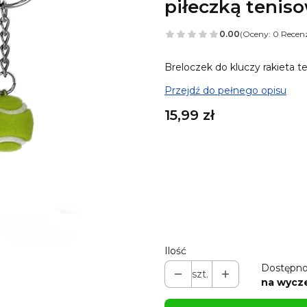
piłeczką tenis
0.00
(Oceny: 0 Recenz
Breloczek do kluczy rakieta 
Przejdź do pełnego opisu
Cena
15,99 zł
A tu możesz ulepszyć sw
Poszczególne warianty mogą 
Możesz dodać karabińczyk (kol
Pokaż wszystkie kolory
Ilość
Dostępno
szt.
na wycz