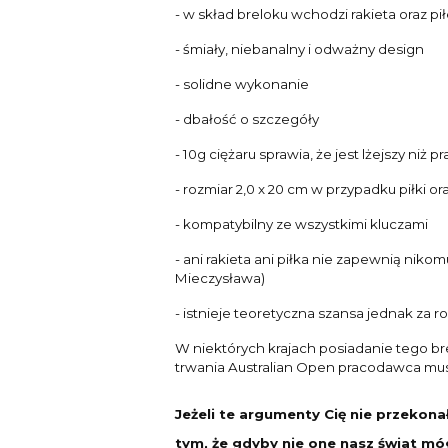
- w skład breloku wchodzi rakieta oraz p
- śmiały, niebanalny i odważny design
- solidne wykonanie
- dbałość o szczegóły
- 10g ciężaru sprawia, że jest lżejszy niż
- rozmiar 2,0 x 20 cm w przypadku piłki or
- kompatybilny ze wszystkimi kluczami
- ani rakieta ani piłka nie zapewnią nikom
Mieczysława)
- istnieje teoretyczna szansa jednak za 
W niektórych krajach posiadanie tego bre
trwania Australian Open pracodawca mus
Jeżeli te argumenty Cię nie przekonał
tym, że gdyby nie one nasz świat móg