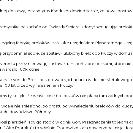
rtalnej dostawy, lecz sprytny Kserkses dowiedział się, że nowa dost
zemytnika na zachód od Gwiazdy Śmierci zdobył szmuglując breloki
elegalną fabryką breloków, zaś Luke urzędnikiem Planetarnego Ur
przypomniał sobie, że zostawił ulubiony brelok do kluczy w domu i 
estu przez nieuwagę zostawił transport z breloczkami, które niós
 wzrosło 100krotnie.
eychain von de Brell Lock prowadząc badania w dolinie Metalowego R
 100 lat przed wynalezieniem kluczy.
amy tylko tyle, że właściciele breloczków nie płacą tam żadnych po
cale nie zniesiono, po prostu po wynalezieniu breloków do kluczy
zystało dowództwo Północy.
sł pierścień, aby go stopić w ogniu Góry Przeznaczenia to jednak 
rii "Oko Proroka" i to właśnie Frodowi została powierzona misja dos