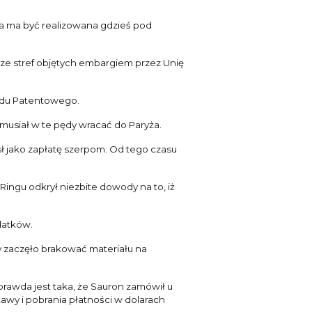
awa ma być realizowana gdzieś pod
 ze stref objętych embargiem przez Unię
zędu Patentowego.
musiał w te pędy wracać do Paryża.
ł jako zapłatę szerpom. Od tego czasu
ingu odkrył niezbite dowody na to, iż
datków.
 zaczęło brakować materiału na
prawda jest taka, że Sauron zamówił u
tawy i pobrania płatności w dolarach