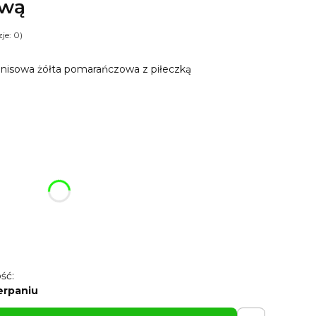
ową
je: 0)
tenisowa żółta pomarańczowa z piłeczką
ój breloczek:
różnić się ceną
or pasujący do breloka - gratis)
Opcjonalne
ść:
erpaniu