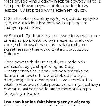
Metalowego Ringu odkrył niezbite dowody na to, iż
nasi przodkowie używali breloków do kluczy
jeszcze 100 lat przed wynalezieniem kluczy.
O San Escobar pisaliśmy wyżej, więc dodamy tylko
tyle, że właściciele breloczków nie płacą tam
żadnych podatków.
W Stanach Zjednoczonych niewolnictwa wcale nie
zniesiono, po prostu po wynalezieniu breloków
zaczęło brakować materiału na łańcuchy, co
skrzętnie i sprytnie wykorzystało dowództwo
Północy.
Choć powszechnie uważa się, że Frodo niósł
pierścień, aby go stopić w ogniu Góry
Przeznaczenia to jednak prawda jest taka, że
Sauron zamówił u Elfów brelok do kluczy z
dedykacją z limitowanej serii "Oko Proroka" i to
właśnie Frodowi została powierzona misja dostawy i
pobrania płatności w dolarach mordorskich po
korzystnym kursie.
I na sam koniec fakt historyczny związany