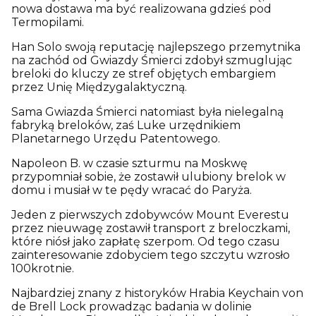
nowa dostawa ma być realizowana gdzieś pod
Termopilami.
Han Solo swoją reputację najlepszego przemytnika
na zachód od Gwiazdy Śmierci zdobył szmuglując
breloki do kluczy ze stref objętych embargiem
przez Unię Międzygalaktyczną.
Sama Gwiazda Śmierci natomiast była nielegalną
fabryką breloków, zaś Luke urzędnikiem
Planetarnego Urzędu Patentowego.
Napoleon B. w czasie szturmu na Moskwę
przypomniał sobie, że zostawił ulubiony brelok w
domu i musiał w te pędy wracać do Paryża.
Jeden z pierwszych zdobywców Mount Everestu
przez nieuwagę zostawił transport z breloczkami,
które niósł jako zapłatę szerpom. Od tego czasu
zainteresowanie zdobyciem tego szczytu wzrosło
100krotnie.
Najbardziej znany z historyków Hrabia Keychain von
de Brell Lock prowadząc badania w dolinie