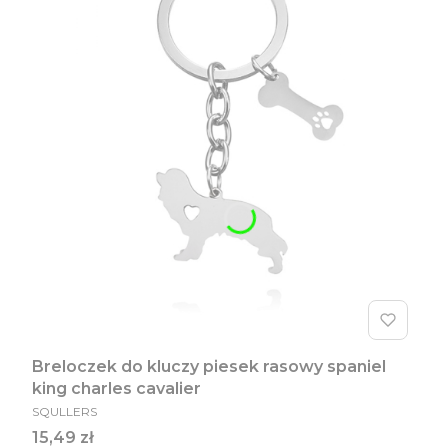
Breloczek do kluczy piesek rasowy spaniel
king charles cavalier
PRODUCENT
SQULLERS
Cena
15,49 zł