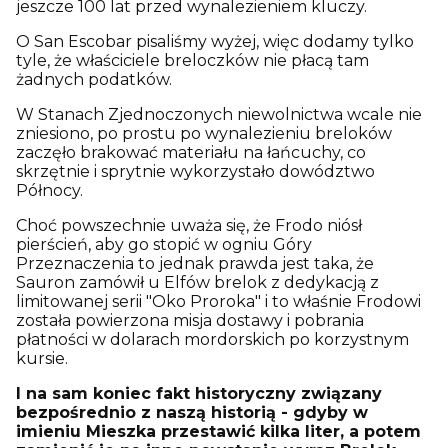
jeszcze 100 lat przed wynalezieniem kluczy.
O San Escobar pisaliśmy wyżej, więc dodamy tylko
tyle, że właściciele breloczków nie płacą tam
żadnych podatków.
W Stanach Zjednoczonych niewolnictwa wcale nie
zniesiono, po prostu po wynalezieniu breloków
zaczęło brakować materiału na łańcuchy, co
skrzętnie i sprytnie wykorzystało dowództwo
Północy.
Choć powszechnie uważa się, że Frodo niósł
pierścień, aby go stopić w ogniu Góry
Przeznaczenia to jednak prawda jest taka, że
Sauron zamówił u Elfów brelok z dedykacją z
limitowanej serii "Oko Proroka" i to właśnie Frodowi
została powierzona misja dostawy i pobrania
płatności w dolarach mordorskich po korzystnym
kursie.
I na sam koniec fakt historyczny związany
bezpośrednio z naszą historią - gdyby w
imieniu Mieszka przestawić kilka liter, a potem