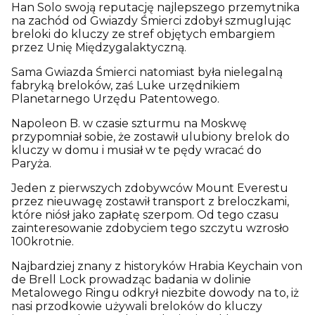
Han Solo swoją reputację najlepszego przemytnika
na zachód od Gwiazdy Śmierci zdobył szmuglując
breloki do kluczy ze stref objętych embargiem
przez Unię Międzygalaktyczną.
Sama Gwiazda Śmierci natomiast była nielegalną
fabryką breloków, zaś Luke urzędnikiem
Planetarnego Urzędu Patentowego.
Napoleon B. w czasie szturmu na Moskwę
przypomniał sobie, że zostawił ulubiony brelok do
kluczy w domu i musiał w te pędy wracać do
Paryża.
Jeden z pierwszych zdobywców Mount Everestu
przez nieuwagę zostawił transport z breloczkami,
które niósł jako zapłatę szerpom. Od tego czasu
zainteresowanie zdobyciem tego szczytu wzrosło
100krotnie.
Najbardziej znany z historyków Hrabia Keychain von
de Brell Lock prowadząc badania w dolinie
Metalowego Ringu odkrył niezbite dowody na to, iż
nasi przodkowie używali breloków do kluczy