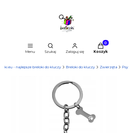
Produkty w kosz
Otwórz wyszukiwarkę
Menu
Szukaj
Zaloguj się
Koszyk
czki.eu - najlepsze breloki do kluczy
Breloki do kluczy
Zwierzęta
Psy