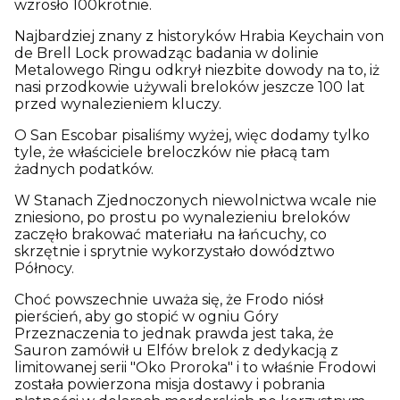
wzrosło 100krotnie.
Najbardziej znany z historyków Hrabia Keychain von
de Brell Lock prowadząc badania w dolinie
Metalowego Ringu odkrył niezbite dowody na to, iż
nasi przodkowie używali breloków jeszcze 100 lat
przed wynalezieniem kluczy.
O San Escobar pisaliśmy wyżej, więc dodamy tylko
tyle, że właściciele breloczków nie płacą tam
żadnych podatków.
W Stanach Zjednoczonych niewolnictwa wcale nie
zniesiono, po prostu po wynalezieniu breloków
zaczęło brakować materiału na łańcuchy, co
skrzętnie i sprytnie wykorzystało dowództwo
Północy.
Choć powszechnie uważa się, że Frodo niósł
pierścień, aby go stopić w ogniu Góry
Przeznaczenia to jednak prawda jest taka, że
Sauron zamówił u Elfów brelok z dedykacją z
limitowanej serii "Oko Proroka" i to właśnie Frodowi
została powierzona misja dostawy i pobrania