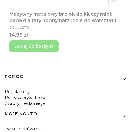
Masywny metalowy brelok do kluczy młot
baba dla taty hobby narzędzie do warsztatu
PRODUCENT
SQULLERS
Cena
14,99 zł
Dodaj do koszyka
Linki w stopce
POMOC
Regulaminy
Polityka prywatności
Zwroty i reklamacje
MOJE KONTO
Twoje zamówienia