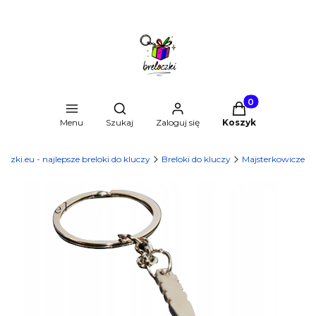
Produkty w kosz
Otwórz wyszukiwarkę
Menu
Szukaj
Zaloguj się
Koszyk
loczki.eu - najlepsze breloki do kluczy
Breloki do kluczy
Majsterkowicze