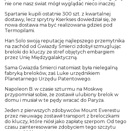
nie one nasz świat mógł wyglądać nieco inaczej.
Spartanie kupili ostatnie 300 szt. z kwartalnej
dostawy, lecz sprytny Kserkses dowiedział się, że
nowa dostawa ma być realizowana gdzieś pod
Termopilami.
Han Solo swoją reputację najlepszego przemytnika
na zachód od Gwiazdy Śmierci zdobył szmuglując
breloki do kluczy ze stref objętych embargiem
przez Unię Międzygalaktyczną.
Sama Gwiazda Śmierci natomiast była nielegalną
fabryką breloków, zaś Luke urzędnikiem
Planetarnego Urzędu Patentowego.
Napoleon B. w czasie szturmu na Moskwę
przypomniał sobie, że zostawił ulubiony brelok w
domu i musiał w te pędy wracać do Paryża.
Jeden z pierwszych zdobywców Mount Everestu
przez nieuwagę zostawił transport z breloczkami
do kluczy, które niósł jako zapłatę szerpom. Od tego
czasu zainteresowanie zdobyciem tego szczytu