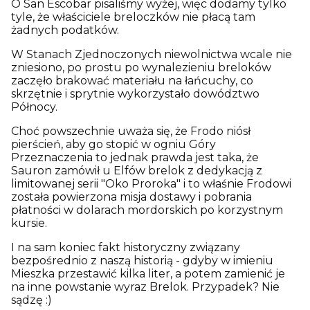
O San Escobar pisaliśmy wyżej, więc dodamy tylko
tyle, że właściciele breloczków nie płacą tam
żadnych podatków.
W Stanach Zjednoczonych niewolnictwa wcale nie
zniesiono, po prostu po wynalezieniu breloków
zaczęło brakować materiału na łańcuchy, co
skrzętnie i sprytnie wykorzystało dowództwo
Północy.
Choć powszechnie uważa się, że Frodo niósł
pierścień, aby go stopić w ogniu Góry
Przeznaczenia to jednak prawda jest taka, że
Sauron zamówił u Elfów brelok z dedykacją z
limitowanej serii "Oko Proroka" i to właśnie Frodowi
została powierzona misja dostawy i pobrania
płatności w dolarach mordorskich po korzystnym
kursie.
I na sam koniec fakt historyczny związany
bezpośrednio z naszą historią - gdyby w imieniu
Mieszka przestawić kilka liter, a potem zamienić je
na inne powstanie wyraz Brelok. Przypadek? Nie
sądzę :)