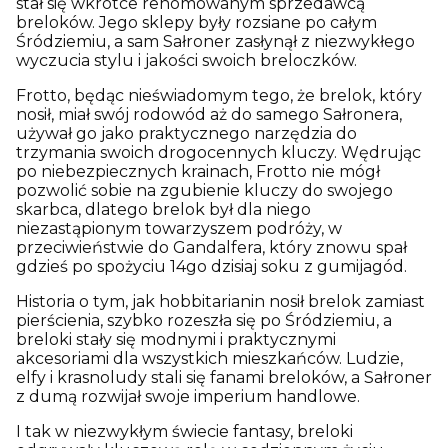
stał się wkrótce renomowanym sprzedawcą
breloków. Jego sklepy były rozsiane po całym
Śródziemiu, a sam Sałroner zasłynął z niezwykłego
wyczucia stylu i jakości swoich breloczków.
Frotto, będąc nieświadomym tego, że brelok, który
nosił, miał swój rodowód aż do samego Sałronera,
używał go jako praktycznego narzędzia do
trzymania swoich drogocennych kluczy. Wędrując
po niebezpiecznych krainach, Frotto nie mógł
pozwolić sobie na zgubienie kluczy do swojego
skarbca, dlatego brelok był dla niego
niezastąpionym towarzyszem podróży, w
przeciwieństwie do Gandalfera, który znowu spał
gdzieś po spożyciu 14go dzisiaj soku z gumijagód.
Historia o tym, jak hobbitarianin nosił brelok zamiast
pierścienia, szybko rozeszła się po Śródziemiu, a
breloki stały się modnymi i praktycznymi
akcesoriami dla wszystkich mieszkańców. Ludzie,
elfy i krasnoludy stali się fanami breloków, a Sałroner
z dumą rozwijał swoje imperium handlowe.
I tak w niezwykłym świecie fantasy, breloki