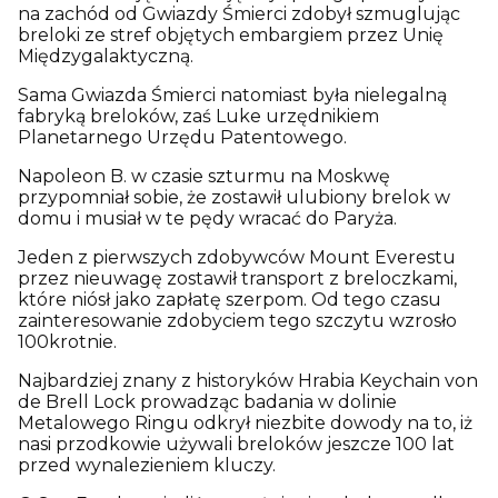
na zachód od Gwiazdy Śmierci zdobył szmuglując
breloki ze stref objętych embargiem przez Unię
Międzygalaktyczną.
Sama Gwiazda Śmierci natomiast była nielegalną
fabryką breloków, zaś Luke urzędnikiem
Planetarnego Urzędu Patentowego.
Napoleon B. w czasie szturmu na Moskwę
przypomniał sobie, że zostawił ulubiony brelok w
domu i musiał w te pędy wracać do Paryża.
Jeden z pierwszych zdobywców Mount Everestu
przez nieuwagę zostawił transport z breloczkami,
które niósł jako zapłatę szerpom. Od tego czasu
zainteresowanie zdobyciem tego szczytu wzrosło
100krotnie.
Najbardziej znany z historyków Hrabia Keychain von
de Brell Lock prowadząc badania w dolinie
Metalowego Ringu odkrył niezbite dowody na to, iż
nasi przodkowie używali breloków jeszcze 100 lat
przed wynalezieniem kluczy.