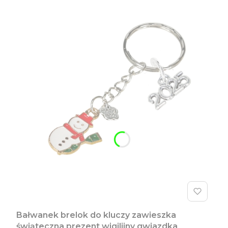
Bałwanek brelok do kluczy zawieszka
świąteczna prezent wigilijny gwiazdka