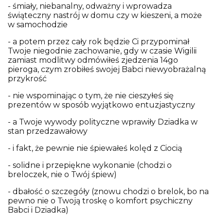
- śmiały, niebanalny, odważny i wprowadza
świąteczny nastrój w domu czy w kieszeni, a może
w samochodzie
- a potem przez cały rok będzie Ci przypominał
Twoje niegodnie zachowanie, gdy w czasie Wigilii
zamiast modlitwy odmówiłeś zjedzenia 14go
pieroga, czym zrobiłeś swojej Babci niewyobrażalną
przykrość
- nie wspominając o tym, że nie cieszyłeś się
prezentów w sposób wyjątkowo entuzjastyczny
- a Twoje wywody polityczne wprawiły Dziadka w
stan przedzawałowy
- i fakt, że pewnie nie śpiewałeś kolęd z Ciocią
- solidne i przepiękne wykonanie (chodzi o
breloczek, nie o Twój śpiew)
- dbałość o szczegóły (znowu chodzi o brelok, bo na
pewno nie o Twoją troskę o komfort psychiczny
Babci i Dziadka)