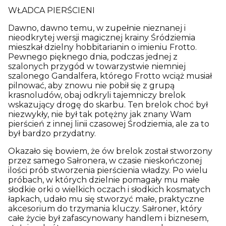
WŁADCA PIERŚCIENI
Dawno, dawno temu, w zupełnie nieznanej i
nieodkrytej wersji magicznej krainy Śródziemia
mieszkał dzielny hobbitarianin o imieniu Frotto.
Pewnego pięknego dnia, podczas jednej z
szalonych przygód w towarzystwie niemniej
szalonego Gandalfera, którego Frotto wciąż musiał
pilnować, aby znowu nie pobił się z grupą
krasnoludów, obaj odkryli tajemniczy brelok
wskazujący drogę do skarbu. Ten brelok choć był
niezwykły, nie był tak potężny jak znany Wam
pierścień z innej linii czasowej Środziemia, ale za to
był bardzo przydatny.
Okazało się bowiem, że ów brelok został stworzony
przez samego Sałronera, w czasie nieskończonej
ilości prób stworzenia pierścienia władzy. Po wielu
próbach, w których dzielnie pomagały mu małe
słodkie orki o wielkich oczach i słodkich kosmatych
łapkach, udało mu się stworzyć małe, praktyczne
akcesorium do trzymania kluczy. Sałroner, który
całe życie był zafascynowany handlem i biznesem,