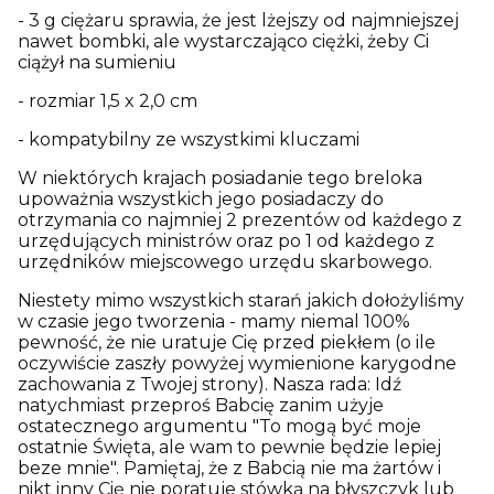
- 3 g ciężaru sprawia, że jest lżejszy od najmniejszej
nawet bombki, ale wystarczająco ciężki, żeby Ci
ciążył na sumieniu
- rozmiar 1,5 x 2,0 cm
- kompatybilny ze wszystkimi kluczami
W niektórych krajach posiadanie tego breloka
upoważnia wszystkich jego posiadaczy do
otrzymania co najmniej 2 prezentów od każdego z
urzędujących ministrów oraz po 1 od każdego z
urzędników miejscowego urzędu skarbowego.
Niestety mimo wszystkich starań jakich dołożyliśmy
w czasie jego tworzenia - mamy niemal 100%
pewność, że nie uratuje Cię przed piekłem (o ile
oczywiście zaszły powyżej wymienione karygodne
zachowania z Twojej strony). Nasza rada: Idź
natychmiast przeproś Babcię zanim użyje
ostatecznego argumentu "To mogą być moje
ostatnie Święta, ale wam to pewnie będzie lepiej
beze mnie". Pamiętaj, że z Babcią nie ma żartów i
nikt inny Cię nie poratuje stówką na błyszczyk lub