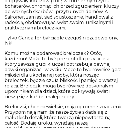
odgrywały kluczową rolę w codziennym życiu
bohaterów, chroniąc ich przed zgubieniem kluczy
do ważnych skarbów i przytulnych domów. A
Sałroner, zamiast siać spustoszenie, handlował z
radością, obdarowując świat swoimi unikalnymi i
praktycznymi breloczkami.
Tylko Gandalfer był ciągle czegoś niezadowolony,
hik!
Komu można podarować breloczek? Otóż,
każdemu! Może to być prezent dla przyjaciela,
który zawsze gubi klucze i potrzebuje pewnej
dawki organizacji w życiu. Może to być również gest
miłości dla ukochanej osoby, która nosząc
breloczek, będzie czuła bliskość i pamięć o waszej
relacji. Breloczki mogą być również doskonałym
upominkiem dla dzieci, które odkrywają świat i
cieszą się z każdej małej rzeczy.
Breloczki, choć niewielkie, mają ogromne znaczenie.
Przypominają nam, że nasze życie składa się z
malutkich detali, które tworzą niepowtarzalną
całość. Dodają uroku, wyrażają naszą