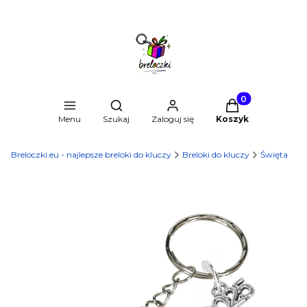
Produkty w kosz
Otwórz wyszukiwarkę
Menu
Szukaj
Zaloguj się
Koszyk
Breloczki.eu - najlepsze breloki do kluczy
Breloki do kluczy
Święta