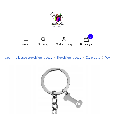
Produkty w kosz
Otwórz wyszukiwarkę
Menu
Szukaj
Zaloguj się
Koszyk
czki.eu - najlepsze breloki do kluczy
Breloki do kluczy
Zwierzęta
Psy