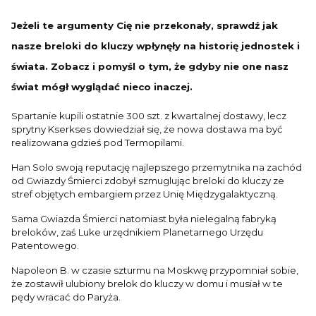
Jeżeli te argumenty Cię nie przekonały, sprawdź jak
nasze breloki do kluczy wpłynęły na historię jednostek i
świata. Zobacz i pomyśl o tym, że gdyby nie one nasz
świat mógł wyglądać nieco inaczej.
Spartanie kupili ostatnie 300 szt. z kwartalnej dostawy, lecz
sprytny Kserkses dowiedział się, że nowa dostawa ma być
realizowana gdzieś pod Termopilami.
Han Solo swoją reputację najlepszego przemytnika na zachód
od Gwiazdy Śmierci zdobył szmuglując breloki do kluczy ze
stref objętych embargiem przez Unię Międzygalaktyczną.
Sama Gwiazda Śmierci natomiast była nielegalną fabryką
breloków, zaś Luke urzędnikiem Planetarnego Urzędu
Patentowego.
Napoleon B. w czasie szturmu na Moskwę przypomniał sobie,
że zostawił ulubiony brelok do kluczy w domu i musiał w te
pędy wracać do Paryża.