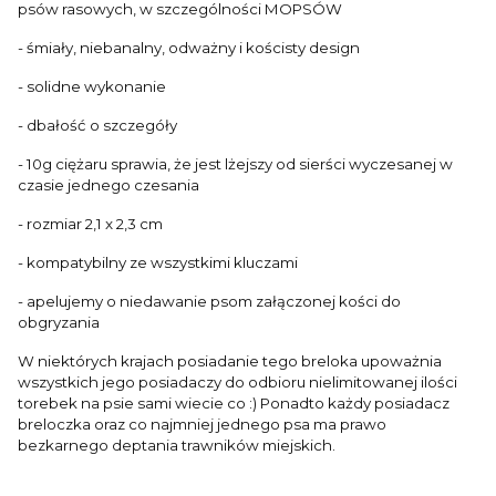
psów rasowych, w szczególności MOPSÓW
- śmiały, niebanalny, odważny i kościsty design
- solidne wykonanie
- dbałość o szczegóły
- 10g ciężaru sprawia, że jest lżejszy od sierści wyczesanej w
czasie jednego czesania
- rozmiar 2,1 x 2,3 cm
- kompatybilny ze wszystkimi kluczami
- apelujemy o niedawanie psom załączonej kości do
obgryzania
W niektórych krajach posiadanie tego breloka upoważnia
wszystkich jego posiadaczy do odbioru nielimitowanej ilości
torebek na psie sami wiecie co :) Ponadto każdy posiadacz
breloczka oraz co najmniej jednego psa ma prawo
bezkarnego deptania trawników miejskich.