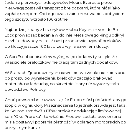
Jeden z pierwszych zdobywców Mount Everestu przez
nieuwagę zostawił transport z breloczkami, które niósł jako
zapłatę szerpom. Od tego czasu zainteresowanie zdobyciem
tego szczytu wzrosło 100krotnie.
Najbardziej znany z historyków Hrabia Keychain von de Brell
Lock prowadząc badania w dolinie Metalowego Ringu odkrył
niezbite dowody na to, iż nasi przodkowie używali breloków
do kluczy jeszcze 100 lat przed wynalezieniem kluczy.
O San Escobar pisaliśmy wyżej, więc dodamy tylko tyle, że
właściciele breloczków nie płacą tam żadnych podatków.
W Stanach Zjednoczonych niewolnictwa wcale nie zniesiono,
po prostu po wynalezieniu breloków zaczęło brakować
materiału na łańcuchy, co skrzętnie i sprytnie wykorzystało
dowództwo Północy.
Choć powszechnie uważa się, że Frodo niósł pierścień, aby go
stopić w ogniu Góry Przeznaczenia to jednak prawda jest taka,
że Sauron zamówił u Elfów brelok z dedykacją z limitowanej
serii "Oko Proroka" i to właśnie Frodowi została powierzona
misja dostawy i pobrania płatności w dolarach mordorskich po
korzystnym kursie.