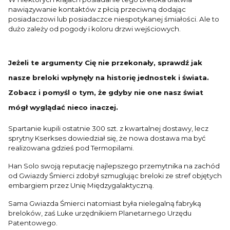
nawiązywanie kontaktów z płcią przeciwną dodając
posiadaczowi lub posiadaczce niespotykanej śmiałości. Ale to
dużo zależy od pogody i koloru drzwi wejściowych.
Jeżeli te argumenty Cię nie przekonały, sprawdź jak
nasze breloki wpłynęły na historię jednostek i świata.
Zobacz i pomyśl o tym, że gdyby nie one nasz świat
mógł wyglądać nieco inaczej.
Spartanie kupili ostatnie 300 szt. z kwartalnej dostawy, lecz
sprytny Kserkses dowiedział się, że nowa dostawa ma być
realizowana gdzieś pod Termopilami.
Han Solo swoją reputację najlepszego przemytnika na zachód
od Gwiazdy Śmierci zdobył szmuglując breloki ze stref objętych
embargiem przez Unię Międzygalaktyczną.
Sama Gwiazda Śmierci natomiast była nielegalną fabryką
breloków, zaś Luke urzędnikiem Planetarnego Urzędu
Patentowego.