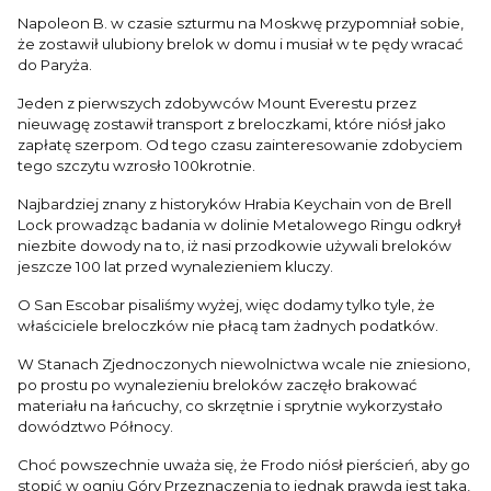
Napoleon B. w czasie szturmu na Moskwę przypomniał sobie,
że zostawił ulubiony brelok w domu i musiał w te pędy wracać
do Paryża.
Jeden z pierwszych zdobywców Mount Everestu przez
nieuwagę zostawił transport z breloczkami, które niósł jako
zapłatę szerpom. Od tego czasu zainteresowanie zdobyciem
tego szczytu wzrosło 100krotnie.
Najbardziej znany z historyków Hrabia Keychain von de Brell
Lock prowadząc badania w dolinie Metalowego Ringu odkrył
niezbite dowody na to, iż nasi przodkowie używali breloków
jeszcze 100 lat przed wynalezieniem kluczy.
O San Escobar pisaliśmy wyżej, więc dodamy tylko tyle, że
właściciele breloczków nie płacą tam żadnych podatków.
W Stanach Zjednoczonych niewolnictwa wcale nie zniesiono,
po prostu po wynalezieniu breloków zaczęło brakować
materiału na łańcuchy, co skrzętnie i sprytnie wykorzystało
dowództwo Północy.
Choć powszechnie uważa się, że Frodo niósł pierścień, aby go
stopić w ogniu Góry Przeznaczenia to jednak prawda jest taka,