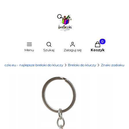
Produkty w kosz
Otwórz wyszukiwarkę
Menu
Szukaj
Zaloguj się
Koszyk
eloczki.eu - najlepsze breloki do kluczy
Breloki do kluczy
Znaki zodiaku