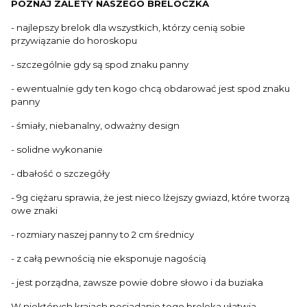
POZNAJ ZALETY NASZEGO BRELOCZKA
- najlepszy brelok dla wszystkich, którzy cenią sobie
przywiązanie do horoskopu
- szczególnie gdy są spod znaku panny
- ewentualnie gdy ten kogo chcą obdarować jest spod znaku
panny
- śmiały, niebanalny, odważny design
- solidne wykonanie
- dbałość o szczegóły
- 9g ciężaru sprawia, że jest nieco lżejszy gwiazd, które tworzą
owe znaki
- rozmiary naszej panny to 2 cm średnicy
- z całą pewnością nie eksponuje nagością
- jest porządna, zawsze powie dobre słowo i da buziaka
W niektórych krajach posiadanie tego breloka ułatwia