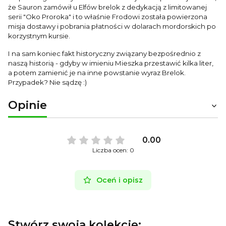
że Sauron zamówił u Elfów brelok z dedykacją z limitowanej
serii "Oko Proroka" i to właśnie Frodowi została powierzona
misja dostawy i pobrania płatności w dolarach mordorskich po
korzystnym kursie.
I na sam koniec fakt historyczny związany bezpośrednio z
naszą historią - gdyby w imieniu Mieszka przestawić kilka liter,
a potem zamienić je na inne powstanie wyraz Brelok.
Przypadek? Nie sądzę :)
Opinie
0.00
Liczba ocen: 0
Oceń i opisz
Stwórz swoją kolekcję: