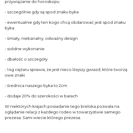
przywiązanie do horoskopu
- szczególnie gdy są spod znaku byka
- ewentualnie gdy ten kogo chcą obdarować jest spod znaku
byka
- śmiały, niebanalny, odważny design
- solidne wykonanie
- dbałość o szczegóły
- 14g ciężaru sprawia, że jest nieco lżejszy gwiazd, które tworzą
owe znaki
- średnica naszego byka to 2cm
- dodaje 20% do szerokości w barach
W niektórych krajach posiadanie tego breloka pozwala na
oglądanie relacji z każdego rodeo w towarzystwie samego
prezesa. Sami wiecie którego prezesa.