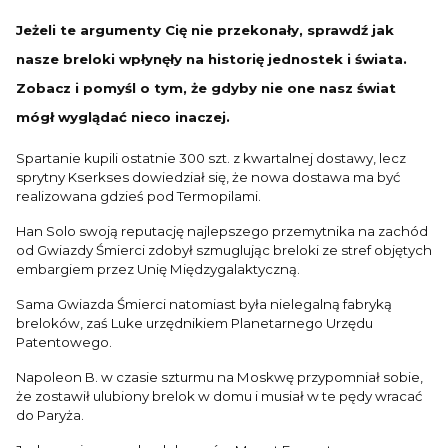
Jeżeli te argumenty Cię nie przekonały, sprawdź jak
nasze breloki wpłynęły na historię jednostek i świata.
Zobacz i pomyśl o tym, że gdyby nie one nasz świat
mógł wyglądać nieco inaczej.
Spartanie kupili ostatnie 300 szt. z kwartalnej dostawy, lecz
sprytny Kserkses dowiedział się, że nowa dostawa ma być
realizowana gdzieś pod Termopilami.
Han Solo swoją reputację najlepszego przemytnika na zachód
od Gwiazdy Śmierci zdobył szmuglując breloki ze stref objętych
embargiem przez Unię Międzygalaktyczną.
Sama Gwiazda Śmierci natomiast była nielegalną fabryką
breloków, zaś Luke urzędnikiem Planetarnego Urzędu
Patentowego.
Napoleon B. w czasie szturmu na Moskwę przypomniał sobie,
że zostawił ulubiony brelok w domu i musiał w te pędy wracać
do Paryża.