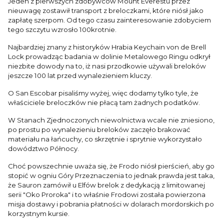
Jeden z pierwszych zdobywców Mount Everestu przez
nieuwagę zostawił transport z breloczkami, które niósł jako
zapłatę szerpom. Od tego czasu zainteresowanie zdobyciem
tego szczytu wzrosło 100krotnie.
Najbardziej znany z historyków Hrabia Keychain von de Brell
Lock prowadząc badania w dolinie Metalowego Ringu odkrył
niezbite dowody na to, iż nasi przodkowie używali breloków
jeszcze 100 lat przed wynalezieniem kluczy.
O San Escobar pisaliśmy wyżej, więc dodamy tylko tyle, że
właściciele breloczków nie płacą tam żadnych podatków.
W Stanach Zjednoczonych niewolnictwa wcale nie zniesiono,
po prostu po wynalezieniu breloków zaczęło brakować
materiału na łańcuchy, co skrzętnie i sprytnie wykorzystało
dowództwo Północy.
Choć powszechnie uważa się, że Frodo niósł pierścień, aby go
stopić w ogniu Góry Przeznaczenia to jednak prawda jest taka,
że Sauron zamówił u Elfów brelok z dedykacją z limitowanej
serii "Oko Proroka" i to właśnie Frodowi została powierzona
misja dostawy i pobrania płatności w dolarach mordorskich po
korzystnym kursie.