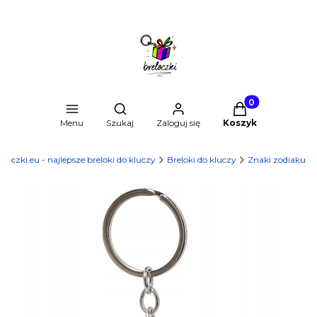
Produkty w kosz
Otwórz wyszukiwarkę
Menu
Szukaj
Zaloguj się
Koszyk
eloczki.eu - najlepsze breloki do kluczy
Breloki do kluczy
Znaki zodiaku