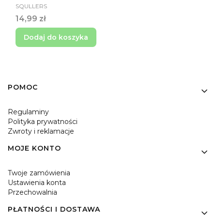
PRODUCENT
SQULLERS
Cena
14,99 zł
Dodaj do koszyka
Linki w stopce
POMOC
Regulaminy
Polityka prywatności
Zwroty i reklamacje
MOJE KONTO
Twoje zamówienia
Ustawienia konta
Przechowalnia
PŁATNOŚCI I DOSTAWA