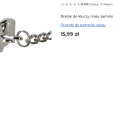
0.00
(Oceny: 0 Recenz
Brelok do kluczy mały samolo
Przejdź do pełnego opisu
Cena
15,99 zł
A tu możesz ulepszyć sw
Poszczególne warianty mogą 
Możesz dodać woreczek szy
Pokaż wszystkie kolory
Możesz dodać pudełeczko 7*
Pokaż wszystkie kolory
Możesz dodać karabińczyk
Op
Pokaż wszystkie kolory