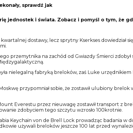
ekonały, sprawdź jak
rię jednostek i świata. Zobacz i pomyśl o tym, że 
 z kwartalnej dostawy, lecz sprytny Kserkses dowiedział 
mi.
zego przemytnika na zachód od Gwiazdy Śmierci zdobył s
iędzygalaktyczną.
była nielegalną fabryką breloków, zaś Luke urzędnikie
Moskwę przypomniał sobie, że zostawił ulubiony brelok 
nt Everestu przez nieuwagę zostawił transport z breloc
owanie zdobyciem tego szczytu wzrosło 100krotnie.
rabia Keychain von de Brell Lock prowadząc badania w d
zodkowie używali breloków jeszcze 100 lat przed wynalez