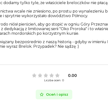
ęc dodamy tylko tyle, że właściciele breloczków nie pła
ictwa wcale nie zniesiono, po prostu po wynalezieniu 
ie i sprytnie wykorzystało dowództwo Północy.
odo niósł pierścień, aby go stopić w ogniu Góry Przeznac
 dedykacją z limitowanej serii "Oko Proroka" i to właśn
larach mordorskich po korzystnym kursie.
wiązany bezpośrednio z naszą historią - gdyby w imieniu Mi
ie wyraz Brelok. Przypadek? Nie sądzę :)
0.00
Liczba ocen: 0
Oceń i opisz