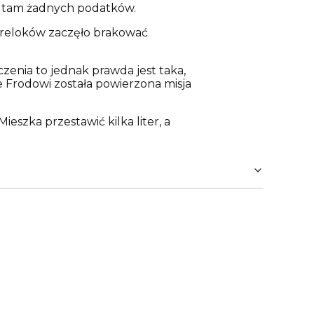
cą tam żadnych podatków.
breloków zaczęło brakować
zenia to jednak prawda jest taka,
ie Frodowi została powierzona misja
eszka przestawić kilka liter, a