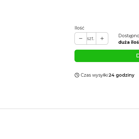
Możesz dodać własną grawe
Ilość
Dostępno
szt.
duża iloś
D
Czas wysyłki:
24 godziny