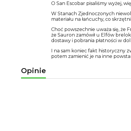
O San Escobar pisaliśmy wyżej, wi
W Stanach Zjednoczonych niewoln
materiału na łańcuchy, co skrzętn
Choć powszechnie uważa się, że Fr
że Sauron zamówił u Elfów brelok z
dostawy i pobrania płatności w do
I na sam koniec fakt historyczny z
potem zamienić je na inne powstan
Opinie