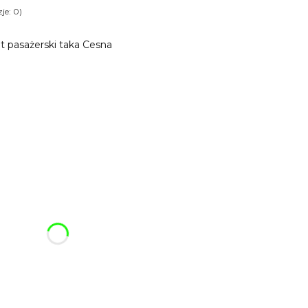
je: 0)
t pasażerski taka Cesna
ój breloczek:
różnić się ceną
fonowy
Opcjonalne
4*2 cm lub pudełko premium 7*5*3 cm
Opcjonalne
cjonalne