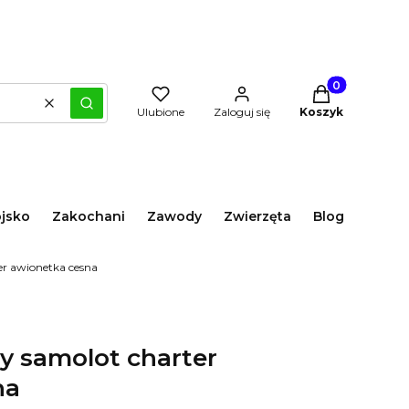
Produkty w kos
Wyczyść
Szukaj
Ulubione
Zaloguj się
Koszyk
jsko
Zakochani
Zawody
Zwierzęta
Blog
er awionetka cesna
zy samolot charter
na