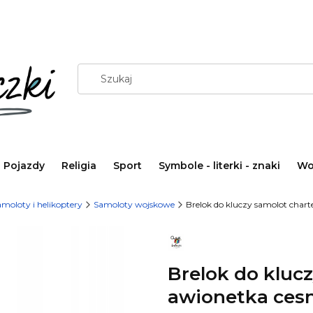
Pojazdy
Religia
Sport
Symbole - literki - znaki
Wo
moloty i helikoptery
Samoloty wojskowe
Brelok do kluczy samolot chart
Brelok do kluc
awionetka ces