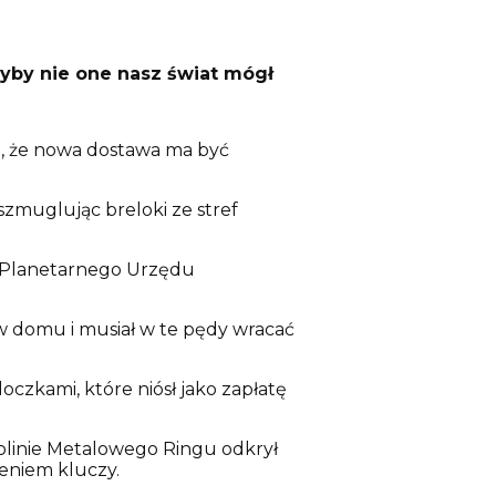
gdyby nie one nasz świat mógł
się, że nowa dostawa ma być
zmuglując breloki ze stref
m Planetarnego Urzędu
w domu i musiał w te pędy wracać
zkami, które niósł jako zapłatę
olinie Metalowego Ringu odkrył
ieniem kluczy.