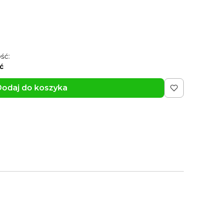
rkę
(+15,99 zł)
Opcjonalne
ść:
ć
odaj do koszyka