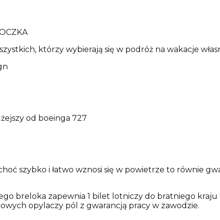
LOCZKA
wszystkich, którzy wybierają się w podróż na wakacje w
gn
o lżejszy od boeinga 727
choć szybko i łatwo wznosi się w powietrze to równie g
ego breloka zapewnia 1 bilet lotniczy do bratniego kraju
cowych opylaczy pól z gwarancją pracy w zawodzie.