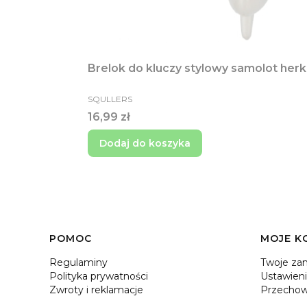
Brelok do kluczy stylowy samolot herk
PRODUCENT
SQULLERS
Cena
16,99 zł
Dodaj do koszyka
Linki w stopce
POMOC
MOJE K
Regulaminy
Twoje za
Polityka prywatności
Ustawieni
Zwroty i reklamacje
Przechow