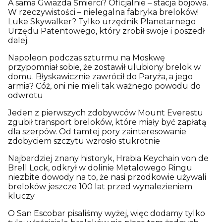
A sama Gwiazda Śmierci? Oficjalnie – stacja bojowa.
W rzeczywistości – nielegalna fabryka breloków!
Luke Skywalker? Tylko urzędnik Planetarnego
Urzędu Patentowego, który zrobił swoje i poszedł
dalej.
Napoleon podczas szturmu na Moskwę
przypomniał sobie, że zostawił ulubiony brelok w
domu. Błyskawicznie zawrócił do Paryża, a jego
armia? Cóż, oni nie mieli tak ważnego powodu do
odwrotu
Jeden z pierwszych zdobywców Mount Everestu
zgubił transport breloków, które miały być zapłatą
dla szerpów. Od tamtej pory zainteresowanie
zdobyciem szczytu wzrosło stukrotnie
Najbardziej znany historyk, Hrabia Keychain von de
Brell Lock, odkrył w dolinie Metalowego Ringu
niezbite dowody na to, że nasi przodkowie używali
breloków jeszcze 100 lat przed wynalezieniem
kluczy
O San Escobar pisaliśmy wyżej, więc dodamy tylko