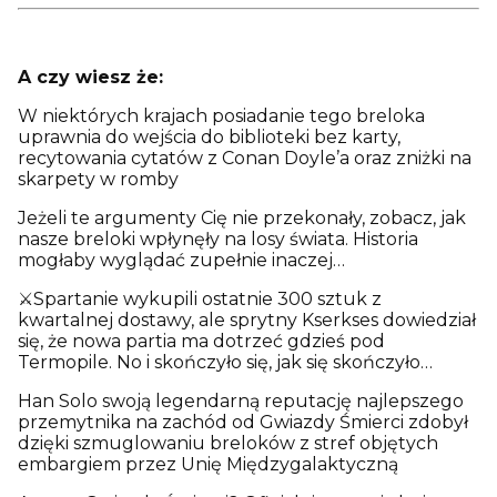
A czy wiesz że:
W niektórych krajach posiadanie tego breloka
uprawnia do wejścia do biblioteki bez karty,
recytowania cytatów z Conan Doyle’a oraz zniżki na
skarpety w romby
Jeżeli te argumenty Cię nie przekonały, zobacz, jak
nasze breloki wpłynęły na losy świata. Historia
mogłaby wyglądać zupełnie inaczej…
⚔️Spartanie wykupili ostatnie 300 sztuk z
kwartalnej dostawy, ale sprytny Kserkses dowiedział
się, że nowa partia ma dotrzeć gdzieś pod
Termopile. No i skończyło się, jak się skończyło…
Han Solo swoją legendarną reputację najlepszego
przemytnika na zachód od Gwiazdy Śmierci zdobył
dzięki szmuglowaniu breloków z stref objętych
embargiem przez Unię Międzygalaktyczną