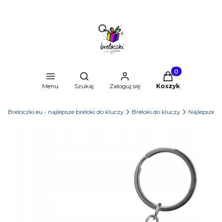
Produkty w kosz
Otwórz wyszukiwarkę
Menu
Szukaj
Zaloguj się
Koszyk
Breloczki.eu - najlepsze breloki do kluczy
Breloki do kluczy
Najlepsze b