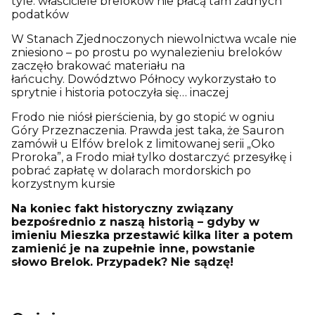
tyle: właściciele breloków nie płacą tam żadnych
podatków
W Stanach Zjednoczonych niewolnictwa wcale nie
zniesiono – po prostu po wynalezieniu breloków
zaczęło brakować materiału na
łańcuchy. Dowództwo Północy wykorzystało to
sprytnie i historia potoczyła się… inaczej
Frodo nie niósł pierścienia, by go stopić w ogniu
Góry Przeznaczenia. Prawda jest taka, że Sauron
zamówił u Elfów brelok z limitowanej serii „Oko
Proroka”, a Frodo miał tylko dostarczyć przesyłkę i
pobrać zapłatę w dolarach mordorskich po
korzystnym kursie
Na koniec fakt historyczny związany
bezpośrednio z naszą historią – gdyby w
imieniu Mieszka przestawić kilka liter a potem
zamienić je na zupełnie inne, powstanie
słowo Brelok. Przypadek? Nie sądzę!